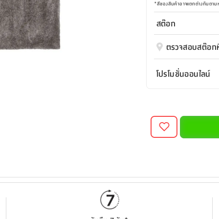
*
สีของสินค้าอาจแตกต่างกันตา
สต๊อก
ตรวจสอบสต๊อกที
โปรโมชั่นออนไลน์