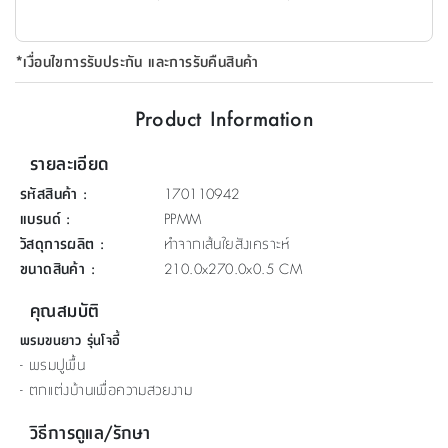
ที่
วาง
*เงื่อนไขการรับประกัน และการรับคืนสินค้า
ของ
อเนกประสงค์
Product Information
ถัง
รายละเอียด
น้ำ
รหัสสินค้า
:
170110942
แบรนด์
:
PPMM
วัสดุการผลิต
:
ทำจากเส้นใยสังเคราะห์
ขนาดสินค้า
:
210.0x270.0x0.5 CM
คุณสมบัติ
พรมขนยาว รุ่นโจอี้
- พรมปูพื้น
- ตกแต่งบ้านเพื่อความสวยงาม
วิธีการดูแล/รักษา