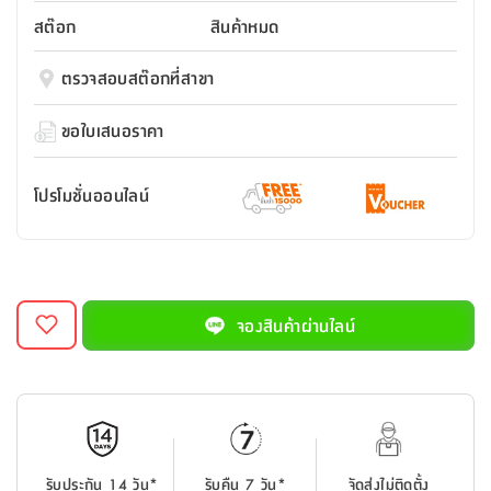
สตี
ใส่
สไลด์
น้ำ
ออฟฟิศ
ลิ้น
สต๊อก
สินค้าหมด
เฟ่น&ส
รองเท้า
รุ่น
เก้าอี้
ชัก
เต
อุปกรณ์
วา
สตูล
สำนักงาน
ตรวจสอบสต๊อกที่สาขา
ตะกร้า
ตัส
ภายใน
โน่
อเนกประสงค์
ห้องน้ำ
ตู้
ขอใบเสนอราคา
ชุด
ลิ้น
กล่อง
ผ้า
ห้อง
ชัก
อเนกประสงค์
ขนหนู
นอน
โปรโมชั่นออนไลน์
และ
รุ่น
ตู้
ชุด
เมล
ลิ้น
คลุม
เบิร์น
ชัก
อาบ
อเนกประสงค์
น้ำ
จองสินค้าผ่านไลน์
ชั้น
อุปกรณ์
วาง
อาบ
อเนกประสงค์
น้ำ
ถาด
รับประกัน 14 วัน*
รับคืน 7 วัน*
จัดส่งไม่ติดตั้ง
วาง