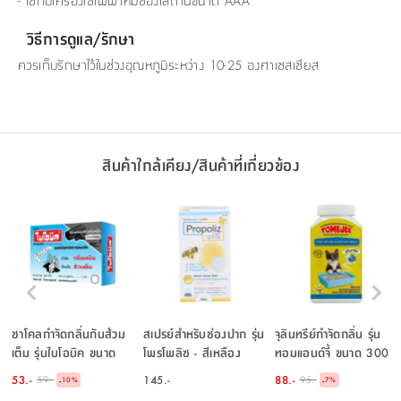
- ใช้กับเครื่องใช้ไฟฟ้าที่มีช่องใส่ถ่านขนาด AAA
วิธีการดูแล/รักษา
ควรเก็บรักษาไว้ในช่วงอุณหภูมิระหว่าง 10-25 องศาเซสเซียส
สินค้าใกล้เคียง/สินค้าที่เกี่ยวข้อง
ชาโคลกำจัดกลิ่นกันส้วม
สเปรย์สำหรับช่องปาก รุ่น
จุลินทรีย์กำจัดกลิ่น รุ่น
เต็ม รุ่นไบโอนิค ขนาด
โพรโพลิซ - สีเหลือง
ทอมแอนด์จี้ ขนาด 300
200 กรัม - สีน้ำเงิน
กรัม
53.-
145.-
88.-
59.-
95.-
-
-
10
%
7
%