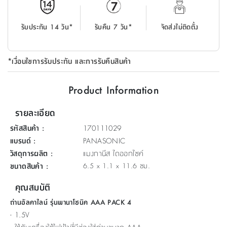
ที่
วาง
รับประกัน 14 วัน*
รับคืน 7 วัน*
จัดส่งไม่ติดตั้ง
ของ
อเนกประสงค์
*เงื่อนไขการรับประกัน และการรับคืนสินค้า
ถัง
น้ำ
Product Information
รายละเอียด
รหัสสินค้า
:
170111029
แบรนด์
:
PANASONIC
วัสดุการผลิต
:
แมงกานีส ไดออกไซค์
ขนาดสินค้า
:
6.5 x 1.1 x 11.6 ซม.
คุณสมบัติ
ถ่านอัลคาไลน์ รุ่นพานาโซนิค AAA PACK 4
- 1.5V