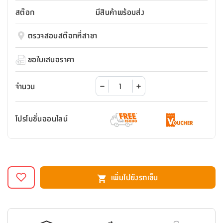
สตี
ใส่
สไลด์
น้ำ
ออฟฟิศ
ลิ้น
สต๊อก
มีสินค้าพร้อมส่ง
เฟ่น&ส
รองเท้า
รุ่น
เก้าอี้
ชัก
เต
อุปกรณ์
วา
สตูล
สำนักงาน
ตรวจสอบสต๊อกที่สาขา
ตะกร้า
ตัส
ภายใน
โน่
อเนกประสงค์
ห้องน้ำ
ตู้
ขอใบเสนอราคา
ชุด
ลิ้น
กล่อง
ผ้า
ห้อง
ชัก
อเนกประสงค์
ขนหนู
นอน
จำนวน
และ
รุ่น
ตู้
ชุด
เมล
ลิ้น
โปรโมชั่นออนไลน์
คลุม
เบิร์น
ชัก
อาบ
อเนกประสงค์
น้ำ
ชั้น
อุปกรณ์
วาง
เพิ่มไปยังรถเข็น
อาบ
อเนกประสงค์
น้ำ
ถาด
วาง