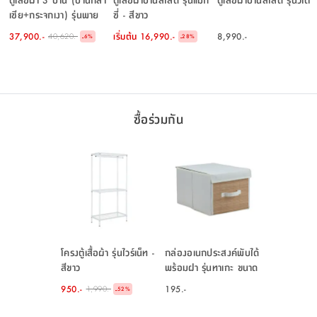
เซีย+กระจกเงา) รุ่นพาย
ซี่ - สีขาว
ขนาด 150 ซม. - สีเบจ
37,900.-
เริ่มต้น
16,990.-
8,990.-
40,620.-
-
-
6
%
28
%
ซื้อร่วมกัน
โครงตู้เสื้อผ้า รุ่นไวร์เน็ท -
กล่องอเนกประสงค์พับได้
สีขาว
พร้อมฝา รุ่นทาเกะ ขนาด
28.5 ลิตร - สีขาว/
950.-
195.-
1,990.-
-
52
%
ธรรมชาติ