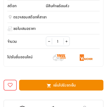
สตี
ใส่
สไลด์
น้ำ
ออฟฟิศ
ลิ้น
สต๊อก
มีสินค้าพร้อมส่ง
เฟ่น&ส
รองเท้า
รุ่น
เก้าอี้
ชัก
เต
อุปกรณ์
วา
สตูล
สำนักงาน
ตรวจสอบสต๊อกที่สาขา
ตะกร้า
ตัส
ภายใน
โน่
อเนกประสงค์
ห้องน้ำ
ตู้
ขอใบเสนอราคา
ชุด
ลิ้น
กล่อง
ผ้า
ห้อง
ชัก
อเนกประสงค์
ขนหนู
นอน
จำนวน
และ
รุ่น
ตู้
ชุด
เมล
ลิ้น
โปรโมชั่นออนไลน์
คลุม
เบิร์น
ชัก
อาบ
อเนกประสงค์
น้ำ
ชั้น
อุปกรณ์
วาง
เพิ่มไปยังรถเข็น
อาบ
อเนกประสงค์
น้ำ
ถาด
วาง