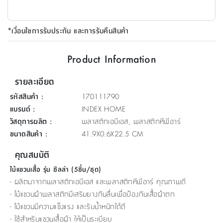
ที่
วาง
*เงื่อนไขการรับประกัน และการรับคืนสินค้า
ของ
อเนกประสงค์
Product Information
ถัง
รายละเอียด
น้ำ
รหัสสินค้า
:
170111790
แบรนด์
:
INDEX HOME
วัสดุการผลิต
:
พลาสติกเอบีเอส, พลาสติกทีพีอาร์
ขนาดสินค้า
:
41.9X0.6X22.5 CM
คุณสมบัติ
ไม้แขวนเสื้อ รุ่น ซิลล่า (5ชิ้น/ชุด)
- ผลิตมาจากพลาสติกเอบีเอส และพลาสติกทีพีอาร์ คุณภาพดี
- ไม้แขวนผ้าพลาสติกมีเสริมยางกันลื่นเพื่อป้องกันเสื้อผ้าตก
- ไม้แขวนมีความแข็งแรง และรับน้ำหนักได้ดี
​- ใช้สำหรับแขวนเสื้อผ้า ให้เป็นระเบียบ