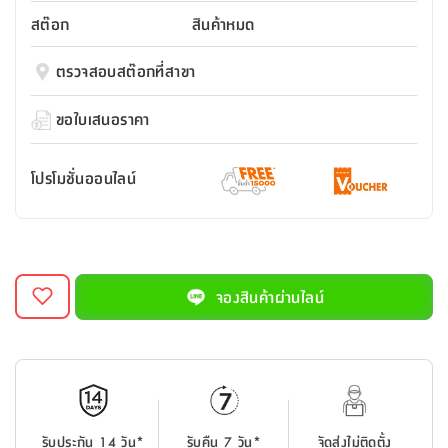
สตี
ใส่
สไลด์
น้ำ
ออฟฟิศ
ลิ้น
สต๊อก
สินค้าหมด
เฟ่น&ส
รองเท้า
รุ่น
เก้าอี้
ชัก
เต
อุปกรณ์
วา
สตูล
สำนักงาน
ตรวจสอบสต๊อกที่สาขา
ตะกร้า
ตัส
ภายใน
โน่
อเนกประสงค์
ห้องน้ำ
ตู้
ขอใบเสนอราคา
ชุด
ลิ้น
กล่อง
ผ้า
ห้อง
ชัก
อเนกประสงค์
ขนหนู
นอน
โปรโมชั่นออนไลน์
และ
รุ่น
ตู้
ชุด
เมล
ลิ้น
คลุม
เบิร์น
ชัก
อาบ
อเนกประสงค์
น้ำ
จองสินค้าผ่านไลน์
ชั้น
อุปกรณ์
วาง
อาบ
อเนกประสงค์
น้ำ
ถาด
รับประกัน 14 วัน*
รับคืน 7 วัน*
จัดส่งไม่ติดตั้ง
วาง