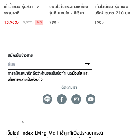
เก้าอี้แขวน รุ่นชวา - สี
บอนไซในกระถางเหลี่ยม
แก้วไวน์แดง รุ่น แอม
ธรรมชาติ
รุ่นที บอนไซ - สีเขียว
บริดจ์ ขนาด 710 มล.
15,900.-
990.-
190.-
19,900.-
-
20
%
สมัครรับข่าวสาร
การสมัครสมาชิกถือว่าท่านยอมรับข้อกำหนด
เงื่อนไข และ
นโยบายความเป็นส่วนตัว
ติดตามเรา
ดูแลลูกค้า
เว็บไซต์ Index Living Mall ใช้คุกกี้เพื่อประสบการณ์
สาขาและการบริการ