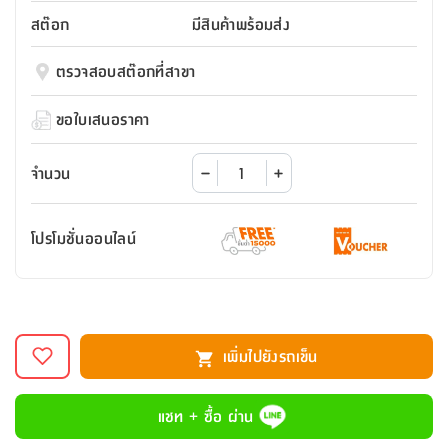
สตี
ใส่
สไลด์
น้ำ
ออฟฟิศ
ลิ้น
สต๊อก
มีสินค้าพร้อมส่ง
เฟ่น&ส
รองเท้า
รุ่น
เก้าอี้
ชัก
เต
อุปกรณ์
วา
สตูล
สำนักงาน
ตรวจสอบสต๊อกที่สาขา
ตะกร้า
ตัส
ภายใน
โน่
อเนกประสงค์
ห้องน้ำ
ตู้
ขอใบเสนอราคา
ชุด
ลิ้น
กล่อง
ผ้า
ห้อง
ชัก
อเนกประสงค์
ขนหนู
นอน
จำนวน
และ
รุ่น
ตู้
ชุด
เมล
ลิ้น
โปรโมชั่นออนไลน์
คลุม
เบิร์น
ชัก
อาบ
อเนกประสงค์
น้ำ
ชั้น
อุปกรณ์
วาง
เพิ่มไปยังรถเข็น
อาบ
อเนกประสงค์
น้ำ
แชท + ซื้อ ผ่าน
ถาด
วาง