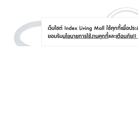
เว็บไซต์ Index Living Mall ใช้คุกกี้เพื่อปร
ยอมรับ
นโยบายการใช้งานคุกกี้
และ
เตือนภัย!!
หลอดไฟ LED ฟิลิปส์ รุ่น นีออนกลม
กระจก LED ตั้งโต๊ะทรงกลม
20 WATT/865 NW - สีขาว
สีทอง
399.-
2,290.-
สมัครรับข่าวสาร