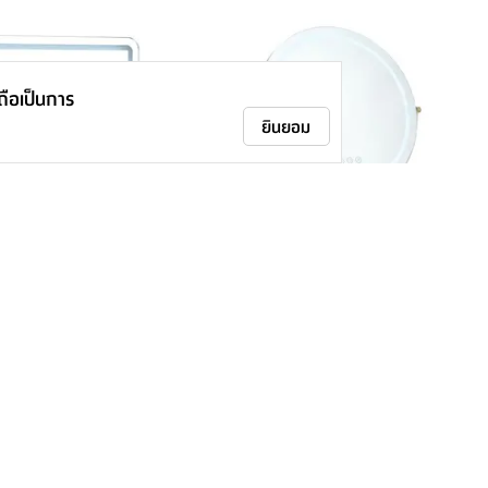
าถือเป็นการ
ยินยอม
งโต๊ะทรงเหลี่ยม รุ่นเฟรยา
กระจก LED ตั้งโต๊ะทรงกลม รุ่นเฟรยา -
สีโรสโกลด์
1,990.-
ติดตามเรา