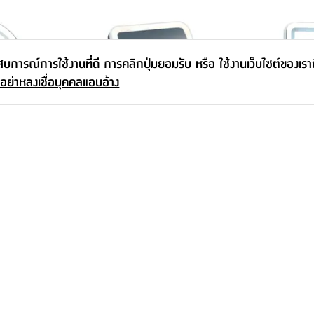
ะสบการณ์การใช้งานที่ดี การคลิกปุ่มยอมรับ หรือ ใช้งานเว็บไซต์ของเร
 อย่าหลงเชื่อบุคคลแอบอ้าง
 รุ่นเฟรยา -
กระจก LED ตั้งโต๊ะ พับได้ รุ่นเฟรยา - สี
กระจก LED ตั้
เงิน
- สีขาว
499.-
-
2,590.-
595.-
16
%