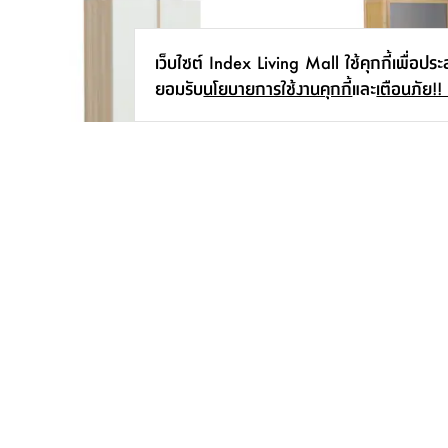
เว็บไซต์ Index Living Mall ใช้คุกกี้เพื่อปร
ยอมรับ
นโยบายการใช้งานคุกกี้
และ
เตือนภัย!!
ตู้เสื้อผ้า 2 บาน รุ่นซิโน่-M - สีเลอบาน่า
ตู้อเนกประสงค์ 4 ชั้น รุ่นโ
โอ๊ค/ขาว
ธรรมชาติ
4,590.-
-
2,490.-
5,990.-
23
%
สมัครรับข่าวสาร