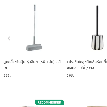
ลูกกลิ้งขจัดฝุ่น รุ่นลินท์ (60 แผ่น) - สี
แปรงขัดโถสุขภัณฑ์พร้อมที่เก
เทา
อร์เคิส - สีดำ/ขาว
255.-
395.-