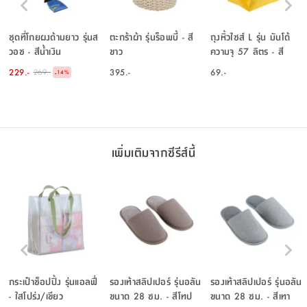
ชุดที่โกยผงด้ามยาว รุ่นส
ตะกร้าผ้า รุ่นร็อพบี้ - สี
ถุงหิ้วไซส์ L รุ่น มันโด้
วอช - สีน้ำเงิน
ขาว
ความจุ 57 ลิตร - สี
เหลือง
229.-
395.-
69.-
269.-
-
14
%
เพิ่มเติมจากซีรีส์นี้
กระเป๋าช็อปปิ้ง รุ่นแอลฟี่
รองเท้าสลิปเปอร์ รุ่นอลัน
รองเท้าสลิปเปอร์ รุ่นอลัน
- ใสโปร่ง/เขียว
ขนาด 28 ซม. - สีโทป
ขนาด 28 ซม. - สีเทา