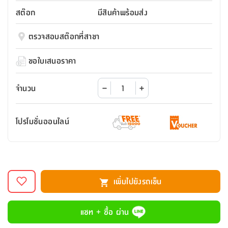
สตี
ใส่
สไลด์
น้ำ
ออฟฟิศ
ลิ้น
สต๊อก
มีสินค้าพร้อมส่ง
เฟ่น&ส
รองเท้า
รุ่น
เก้าอี้
ชัก
เต
อุปกรณ์
วา
สตูล
สำนักงาน
ตรวจสอบสต๊อกที่สาขา
ตะกร้า
ตัส
ภายใน
โน่
อเนกประสงค์
ห้องน้ำ
ตู้
ขอใบเสนอราคา
ชุด
ลิ้น
กล่อง
ผ้า
ห้อง
ชัก
อเนกประสงค์
ขนหนู
นอน
จำนวน
และ
รุ่น
ตู้
ชุด
เมล
ลิ้น
โปรโมชั่นออนไลน์
คลุม
เบิร์น
ชัก
อาบ
อเนกประสงค์
น้ำ
ชั้น
อุปกรณ์
วาง
เพิ่มไปยังรถเข็น
อาบ
อเนกประสงค์
น้ำ
แชท + ซื้อ ผ่าน
ถาด
วาง