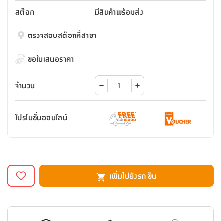
สตี
ใส่
สไลด์
น้ำ
ออฟฟิศ
ลิ้น
สต๊อก
มีสินค้าพร้อมส่ง
เฟ่น&ส
รองเท้า
รุ่น
เก้าอี้
ชัก
เต
อุปกรณ์
วา
สตูล
สำนักงาน
ตรวจสอบสต๊อกที่สาขา
ตะกร้า
ตัส
ภายใน
โน่
อเนกประสงค์
ห้องน้ำ
ตู้
ขอใบเสนอราคา
ชุด
ลิ้น
กล่อง
ผ้า
ห้อง
ชัก
อเนกประสงค์
ขนหนู
นอน
จำนวน
และ
รุ่น
ตู้
ชุด
เมล
ลิ้น
โปรโมชั่นออนไลน์
คลุม
เบิร์น
ชัก
อาบ
อเนกประสงค์
น้ำ
ชั้น
อุปกรณ์
วาง
เพิ่มไปยังรถเข็น
อาบ
อเนกประสงค์
น้ำ
ถาด
วาง