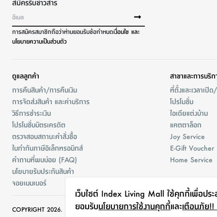
สมัครรับข่าวสาร
การสมัครสมาชิกถือว่าท่านยอมรับข้อกำหนด
เงื่อนไข และ
นโยบายความเป็นส่วนตัว
ดูแลลูกค้า
สาขาและการบริก
การคืนสินค้า/การคืนเงิน
ที่ตั้งและเวลาเปิด
การจัดส่งสินค้า และค่าบริการ
โปรโมชั่น
วิธีการชำระเงิน
ไอเดียแต่งบ้าน
โปรโมชั่นบัตรเครดิต
แคตตาล็อก
ตรวจสอบสถานะคำสั่งชื้อ
Joy Service
ใบกำกับภาษีอิเล็กทรอนิกส์
E-Gift Voucher
คำถามที่พบบ่อย (FAQ)
Home Service
นโยบายรับประกันสินค้า
จอยเมมเบอร์
เว็บไซต์ Index Living Mall ใช้คุกกี้เพื่อปร
ยอมรับ
นโยบายการใช้งานคุกกี้
และ
เตือนภัย!!
COPYRIGHT 2026. INDEX LIVING MALL. ALL RIGHTS RESERVED.
Site 