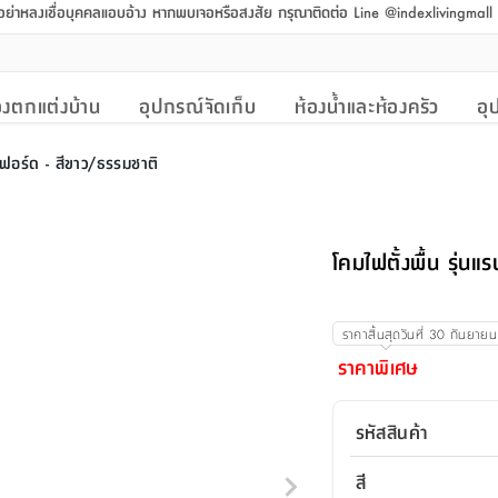
 อย่าหลงเชื่อบุคคลแอบอ้าง หากพบเจอหรือสงสัย กรุณาติดต่อ Line @indexlivingmal
งตกแต่งบ้าน
อุปกรณ์จัดเก็บ
ห้องน้ำและห้องครัว
อุ
ส์ฟอร์ด - สีขาว/ธรรมชาติ
โคมไฟตั้งพื้น รุ่น
ราคาสิ้นสุดวันที่
30 กันยาย
ราคาพิเศษ
รหัสสินค้า
สี