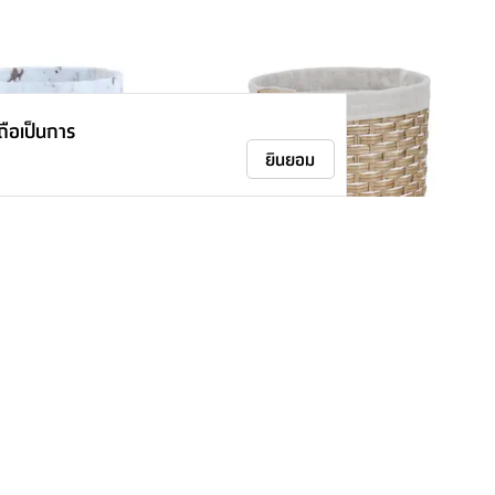
าถือเป็นการ
ยินยอม
ก รุ่นแมทธิว ขนาด 16.5
ตะกร้าพร้อมหูหิ้ว รุ่นอะรากิ ขนาด 35.5
- สีขาว/ทอง
X 33.5 - สีธรรมชาติ/ขาว
395.-