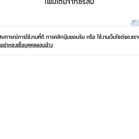
เพิ่มเติมจากซีรีส์นี้
ะสบการณ์การใช้งานที่ดี การคลิกปุ่มยอมรับ หรือ ใช้งานเว็บไซต์ของเร
 อย่าหลงเชื่อบุคคลแอบอ้าง
่นบาบิ ขนาด
แผ่นรองจาน รุ่นฟันฟิช ขนาด 43.5 X
กระถางเซรามิ
 สีธรรมชาติ
28.5 ซม. - สีธรรมชาติ/ขาว
X 19.5 ซม. 
59.-
-
395.-
95.-
37
%