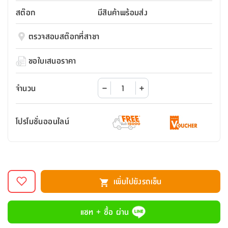
สตี
ใส่
สไลด์
น้ำ
ออฟฟิศ
ลิ้น
สต๊อก
มีสินค้าพร้อมส่ง
เฟ่น&ส
รองเท้า
รุ่น
เก้าอี้
ชัก
เต
อุปกรณ์
วา
สตูล
สำนักงาน
ตรวจสอบสต๊อกที่สาขา
ตะกร้า
ตัส
ภายใน
โน่
อเนกประสงค์
ห้องน้ำ
ตู้
ขอใบเสนอราคา
ชุด
ลิ้น
กล่อง
ผ้า
ห้อง
ชัก
อเนกประสงค์
ขนหนู
นอน
จำนวน
และ
รุ่น
ตู้
ชุด
เมล
ลิ้น
โปรโมชั่นออนไลน์
คลุม
เบิร์น
ชัก
อาบ
อเนกประสงค์
น้ำ
ชั้น
อุปกรณ์
วาง
เพิ่มไปยังรถเข็น
อาบ
อเนกประสงค์
น้ำ
แชท + ซื้อ ผ่าน
ถาด
วาง