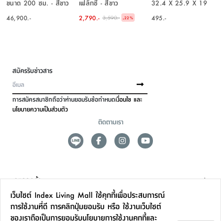
ขนาด 200 ซม. - สีขาว
เฟล็กซี่ - สีขาว
32.4 X 25.9 X 19
งาช้าง
ซม. - สีขาว
46,900.-
2,790.-
495.-
3,590.-
-
22
%
สมัครรับข่าวสาร
การสมัครสมาชิกถือว่าท่านยอมรับข้อกำหนด
เงื่อนไข และ
นโยบายความเป็นส่วนตัว
ติดตามเรา
ดูแลลูกค้า
เว็บไซต์ Index Living Mall ใช้คุกกี้เพื่อประสบการณ์
สาขาและการบริการ
การใช้งานที่ดี การคลิกปุ่มยอมรับ หรือ ใช้งานเว็บไซต์
ของเราถือเป็นการยอมรับ
นโยบายการใช้งานคุกกี้
และ