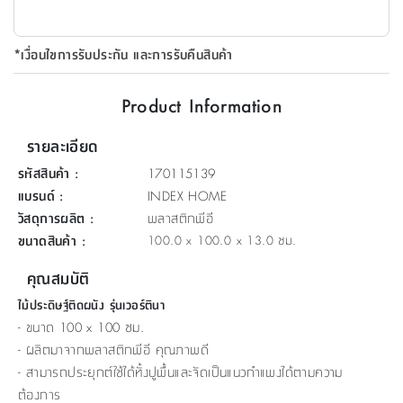
ที่
วาง
*เงื่อนไขการรับประกัน และการรับคืนสินค้า
ของ
อเนกประสงค์
Product Information
ถัง
รายละเอียด
น้ำ
รหัสสินค้า
:
170115139
แบรนด์
:
INDEX HOME
วัสดุการผลิต
:
พลาสติกพีอี
ขนาดสินค้า
:
100.0 x 100.0 x 13.0 ซม.
คุณสมบัติ
ไม้ประดิษฐ์ติดผนัง รุ่นเวอร์ตินา
- ขนาด 100 x 100 ซม.
- ผลิตมาจากพลาสติกพีอี คุณภาพดี
- สามารถประยุกต์ใช้ได้ทั้งปูพื้นและจัดเป็นแนวกำแพงได้ตามความ
ต้องการ