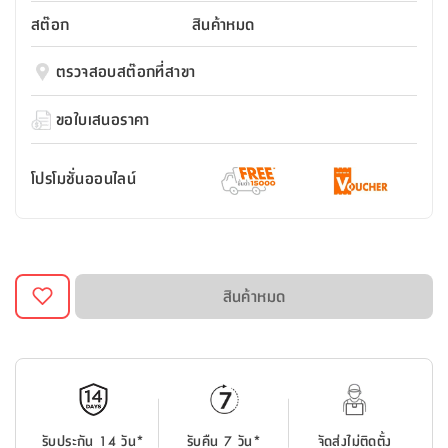
สตี
ใส่
สไลด์
น้ำ
ออฟฟิศ
ลิ้น
สต๊อก
สินค้าหมด
เฟ่น&ส
รองเท้า
รุ่น
เก้าอี้
ชัก
เต
อุปกรณ์
วา
สตูล
สำนักงาน
ตรวจสอบสต๊อกที่สาขา
ตะกร้า
ตัส
ภายใน
โน่
อเนกประสงค์
ห้องน้ำ
ตู้
ขอใบเสนอราคา
ชุด
ลิ้น
กล่อง
ผ้า
ห้อง
ชัก
อเนกประสงค์
ขนหนู
นอน
โปรโมชั่นออนไลน์
และ
รุ่น
ตู้
ชุด
เมล
ลิ้น
คลุม
เบิร์น
ชัก
อาบ
อเนกประสงค์
น้ำ
สินค้าหมด
ชั้น
อุปกรณ์
วาง
อาบ
อเนกประสงค์
น้ำ
ถาด
รับประกัน 14 วัน*
รับคืน 7 วัน*
จัดส่งไม่ติดตั้ง
วาง