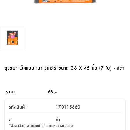
จบ
ฟุต
รูป
เม็ด
จัด
อุปกรณ์
ตกแต่ง
เครื่อง
โคม
อุปกรณ์
ตะกร้า
อาหาร
ของ
รุ่น
โมริ
โน่
ครัว
แป้ง
วาง
และ
นั่ง
อุปกรณ์
ใน
ตู้
โฟม
แต่ง
ถัง
ทำความ
โซฟา
สวน
ครัว
ไฟ
จัด
ผ้า
ใน
เพ
ซี
เล่น
และ
ปลอก
รูป
ซัก
ซี
สูง
สวน
ขยะ
สะอาด
ภาชนะ
ชุด
รุ่น
ระย้า
เก็บ
ห้องน้ำ
นเน่
รีส์
โต๊ะ
อุปกรณ์
อบ
ตู้
ผ้า
ปั้น
อุปกรณ์
โคม
รีส์
เก้าอี้
แบบ
จัด
ห้อง
จิ
สำหรับ
ข้าง
ห้อง
การ
รีด
แขวน
ตู้
นวม
ตกแต่ง
ราง
อุปกรณ์
ไฟ
พับ
หลอด
ใช้
เก็บ
กระจก
วา
นอน
นนี่
สำนักงาน
เตียง
เก็บ
เดิน
และ
ติด
เตี้ย
และ
ม่าน
ตกแต่ง
ห้อง
ไฟ
เท้า
อาหาร
ตั้ง
ซาบิ
รุ่น
ของ
ที่
เครื่อง
ทาง
หลอด
นอน
โต๊ะ
ผนัง
อุปกรณ์
พื้นที่
โซฟา
และ
กล่อง
เหยียบ
พื้น
ซี
ซี
ตู้
รอง
เบาะ
มือ
ไฟ
พับ
ตกแต่ง
ใน
อุปกรณ์
รุ่น
อุปกรณ์
ทิช
และ
รีส์
รีน
บริเวณ
ช่าง
ตู้
สำหรับ
นอน
รอง
ห้อง
สินค้า
สวน
ใน
โด
ชู่
กระจก
นอก
และ
นั่ง
ไซด์
ใช้
แจกัน
นั่ง
แนะนำ
ครัว
ชุด
มิ
ติด
ถุงขยะแพ็คแบบหนา รุ่นฮีโร่ ขนาด 36 X 45 นิ้ว (7 ใบ) - สีดำ
บ้าน
ที่นอน
อุปกรณ์
เล่น
บอร์ด
ใน
พรม
ที่
ห้อง
เน็ก
ผนัง
และ
ปิคนิค
อุปกรณ์
ปรับปรุง
ครัว
ดัก
เก็บ
นอน
สวน
โต๊ะ
ตกแต่ง
ออกแบบ
บ้าน
และ
ฝุ่น
โซฟา
เครื่อง
ฝักบัว
รุ่น
ภาษา
ตู้
กลาง
ผนัง
ห้อง
รุ่น
สำอาง
/
เมล
ราคา
69.-
บิล
เสื้อผ้า
อาหาร
เคียร่
และ
สาย
ตัน
โต๊ะ
เครื่อง
ต์
ใน
ไทย
Eng
า
เครื่อง
ฉีด
รหัสสินค้า
170115660
อิน
คอนโซล
หอม
แบบ
ตู้
ตู้
ประดับ
ชำระ
เฟอร์นิเจอร์
คุณ
สำนักงาน
โซฟา
เสื้อผ้า
/
สี
ดำ
โต๊ะ
พรม
รุ่น
กล่อง
บาน
ก๊อก
*
สีของสินค้าอาจแตกต่างกันตามหน้าจอแสดงผล
ข้าง
ตู้
โฮม