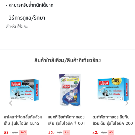
- สามารถรับน้ำหนักได้มาก
วิธีการดูแล/รักษา
สำหรับใส่ขยะ
สินค้าใกล้เคียง/สินค้าที่เกี่ยวข้อง
ชาโคลกำจัดกลิ่นกันส้วม
แบคทีเรียกำจัดกากของ
ผงกำจัดกากของเสียกัน
เต็ม รุ่นไบโอนิค ขนาด
เสีย รุ่นไบโอนิค จี 001
ส้วมเต็ม รุ่นไบโอนิค 200
200 กรัม - สีน้ำเงิน
ชนิดเกล็ด 100 กรัม -
กรัม - สีน้ำเงิน
53.-
45.-
42.-
59.-
49.-
45.-
-
-
-
10
%
8
%
6
%