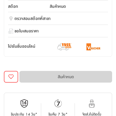
สตี
ใส่
สไลด์
น้ำ
ออฟฟิศ
ลิ้น
สต๊อก
สินค้าหมด
เฟ่น&ส
รองเท้า
รุ่น
เก้าอี้
ชัก
เต
อุปกรณ์
วา
สตูล
สำนักงาน
ตรวจสอบสต๊อกที่สาขา
ตะกร้า
ตัส
ภายใน
โน่
อเนกประสงค์
ห้องน้ำ
ตู้
ขอใบเสนอราคา
ชุด
ลิ้น
กล่อง
ผ้า
ห้อง
ชัก
อเนกประสงค์
ขนหนู
นอน
โปรโมชั่นออนไลน์
และ
รุ่น
ตู้
ชุด
เมล
ลิ้น
คลุม
เบิร์น
ชัก
อาบ
อเนกประสงค์
น้ำ
สินค้าหมด
ชั้น
อุปกรณ์
วาง
อาบ
อเนกประสงค์
น้ำ
ถาด
รับประกัน 14 วัน*
รับคืน 7 วัน*
จัดส่งไม่ติดตั้ง
วาง