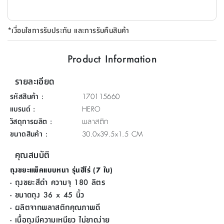
ที่
วาง
*เงื่อนไขการรับประกัน และการรับคืนสินค้า
ของ
อเนกประสงค์
Product Information
ถัง
รายละเอียด
น้ำ
รหัสสินค้า
:
170115660
แบรนด์
:
HERO
วัสดุการผลิต
:
พลาสติก
ขนาดสินค้า
:
30.0x39.5x1.5 CM
คุณสมบัติ
ถุงขยะแพ็คแบบหนา รุ่นฮีโร่ (7 ใบ)
- ถุงขยะสีดำ ความจุ 180 ลิตร
- ขนาดถุง 36 x 45 นิ้ว
- ผลิตจากพลาสติกคุณภาพดี
- เนื้อถุงมีความเหนียว ไม่ขาดง่าย