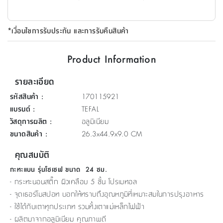
ที่
วาง
*เงื่อนไขการรับประกัน และการรับคืนสินค้า
ของ
อเนกประสงค์
Product Information
ถัง
รายละเอียด
น้ำ
รหัสสินค้า
:
170115921
แบรนด์
:
TEFAL
วัสดุการผลิต
:
อลูมิเนียม
ขนาดสินค้า
:
26.3x44.9x9.0 CM
คุณสมบัติ
กะทะแบน รุ่นโซเชฟ ขนาด 24 ซม.
- กระทะนอนสติ๊ก ผิวเคลือบ 5 ชั้น โปรเมทอล
- จุดเธอร์โมสปอท บอกให้ทราบถึงอุณหภูมิที่เหมาะสมในการปรุงอาหาร
- ใช้ได้กับเตาทุกประเภท รวมทั้งเตาแม่เหล็กไฟฟ้า
- ผลิตมาจากอลูมิเนียม คุณภาพดี