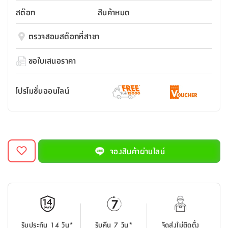
สตี
ใส่
สไลด์
น้ำ
ออฟฟิศ
ลิ้น
สต๊อก
สินค้าหมด
เฟ่น&ส
รองเท้า
รุ่น
เก้าอี้
ชัก
เต
อุปกรณ์
วา
สตูล
สำนักงาน
ตรวจสอบสต๊อกที่สาขา
ตะกร้า
ตัส
ภายใน
โน่
อเนกประสงค์
ห้องน้ำ
ตู้
ขอใบเสนอราคา
ชุด
ลิ้น
กล่อง
ผ้า
ห้อง
ชัก
อเนกประสงค์
ขนหนู
นอน
โปรโมชั่นออนไลน์
และ
รุ่น
ตู้
ชุด
เมล
ลิ้น
คลุม
เบิร์น
ชัก
อาบ
อเนกประสงค์
น้ำ
จองสินค้าผ่านไลน์
ชั้น
อุปกรณ์
วาง
อาบ
อเนกประสงค์
น้ำ
ถาด
รับประกัน 14 วัน*
รับคืน 7 วัน*
จัดส่งไม่ติดตั้ง
วาง