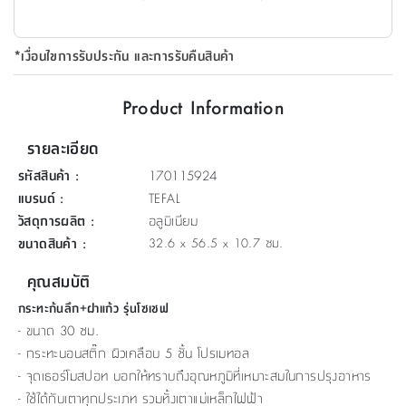
ที่
วาง
*เงื่อนไขการรับประกัน และการรับคืนสินค้า
ของ
อเนกประสงค์
Product Information
ถัง
รายละเอียด
น้ำ
รหัสสินค้า
:
170115924
แบรนด์
:
TEFAL
วัสดุการผลิต
:
อลูมิเนียม
ขนาดสินค้า
:
32.6 x 56.5 x 10.7 ซม.
คุณสมบัติ
กระทะก้นลึก+ฝาแก้ว รุ่นโซเชฟ
- ขนาด 30 ซม.
- กระทะนอนสติ๊ก ผิวเคลือบ 5 ชั้น โปรเมทอล
- จุดเธอร์โมสปอท บอกให้ทราบถึงอุณหภูมิที่เหมาะสมในการปรุงอาหาร
- ใช้ได้กับเตาทุกประเภท รวมทั้งเตาแม่เหล็กไฟฟ้า