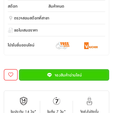
สตี
ใส่
สไลด์
น้ำ
ออฟฟิศ
ลิ้น
สต๊อก
สินค้าหมด
เฟ่น&ส
รองเท้า
รุ่น
เก้าอี้
ชัก
เต
อุปกรณ์
วา
สตูล
สำนักงาน
ตรวจสอบสต๊อกที่สาขา
ตะกร้า
ตัส
ภายใน
โน่
อเนกประสงค์
ห้องน้ำ
ตู้
ขอใบเสนอราคา
ชุด
ลิ้น
กล่อง
ผ้า
ห้อง
ชัก
อเนกประสงค์
ขนหนู
นอน
โปรโมชั่นออนไลน์
และ
รุ่น
ตู้
ชุด
เมล
ลิ้น
คลุม
เบิร์น
ชัก
อาบ
อเนกประสงค์
น้ำ
จองสินค้าผ่านไลน์
ชั้น
อุปกรณ์
วาง
อาบ
อเนกประสงค์
น้ำ
ถาด
รับประกัน 14 วัน*
รับคืน 7 วัน*
จัดส่งไม่ติดตั้ง
วาง