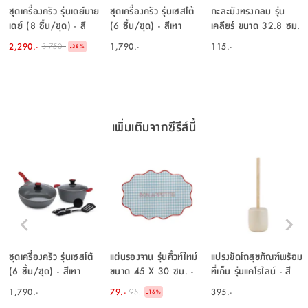
ชุดเครื่องครัว รุ่นเดย์บาย
ชุดเครื่องครัว รุ่นเซสโต้
กะละมังทรงกลม รุ่น
เดย์ (8 ชิ้น/ชุด) - สี
(6 ชิ้น/ชุด) - สีเทา
เคลียร์ ขนาด 32.8 ซม.
น้ำตาล
- สีฟ้าอ่อน
2,290.-
1,790.-
115.-
3,750.-
-
38
%
เพิ่มเติมจากซีรีส์นี้
ชุดเครื่องครัว รุ่นเซสโต้
แผ่นรองจาน รุ่นคิ้วท์ไทม์
แปรงขัดโถสุขภัณฑ์พร้อม
(6 ชิ้น/ชุด) - สีเทา
ขนาด 45 X 30 ซม. -
ที่เก็บ รุ่นแคโรไลน์ - สี
สีน้ำเงิน/แดง
เบจ/ธรรมชาติ
1,790.-
79.-
395.-
95.-
-
16
%