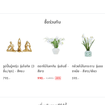
ซื้อร่วมกัน
รูปปั้นผู้หญิง รุ่นโยกัล (3
ดอกไม้ในแจกัน รุ่นลินซี่ -
กล้วยไม้ในกระถาง รุ่นออ
ชิ้น/ชุด) - สีทอง
สีขาว
ราเนีย - สีขาว/เขียว
795.-
990.-
595.-
1,490.-
-
33
%