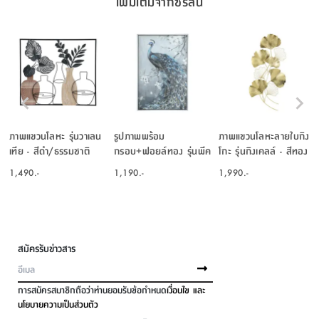
เพิ่มเติมจากซีรีส์นี้
ภาพแขวนโลหะ รุ่นวาเลน
รูปภาพพร้อม
ภาพแขวนโลหะลายใบกิง
เทีย - สีดำ/ธรรมชาติ
กรอบ+ฟอยล์ทอง รุ่นพีค
โกะ รุ่นกิงเคลล์ - สีทอง
ขนาด 60 X 90 ซม. -
1,490.-
1,190.-
1,990.-
คละสี
สมัครรับข่าวสาร
การสมัครสมาชิกถือว่าท่านยอมรับข้อกำหนด
เงื่อนไข และ
นโยบายความเป็นส่วนตัว