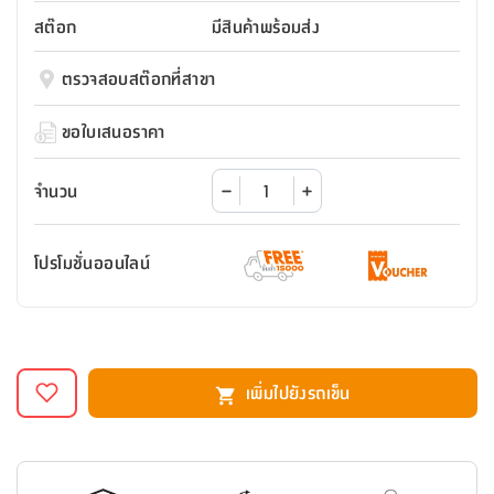
สตี
ใส่
สไลด์
น้ำ
ออฟฟิศ
ลิ้น
สต๊อก
มีสินค้าพร้อมส่ง
เฟ่น&ส
รองเท้า
รุ่น
เก้าอี้
ชัก
เต
อุปกรณ์
วา
สตูล
สำนักงาน
ตรวจสอบสต๊อกที่สาขา
ตะกร้า
ตัส
ภายใน
โน่
อเนกประสงค์
ห้องน้ำ
ตู้
ขอใบเสนอราคา
ชุด
ลิ้น
กล่อง
ผ้า
ห้อง
ชัก
อเนกประสงค์
ขนหนู
นอน
จำนวน
และ
รุ่น
ตู้
ชุด
เมล
ลิ้น
โปรโมชั่นออนไลน์
คลุม
เบิร์น
ชัก
อาบ
อเนกประสงค์
น้ำ
ชั้น
อุปกรณ์
วาง
เพิ่มไปยังรถเข็น
อาบ
อเนกประสงค์
น้ำ
ถาด
วาง