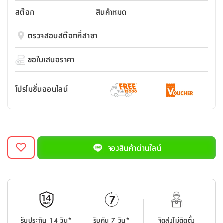
สตี
ใส่
สไลด์
น้ำ
ออฟฟิศ
ลิ้น
สต๊อก
สินค้าหมด
เฟ่น&ส
รองเท้า
รุ่น
เก้าอี้
ชัก
เต
อุปกรณ์
วา
สตูล
สำนักงาน
ตรวจสอบสต๊อกที่สาขา
ตะกร้า
ตัส
ภายใน
โน่
อเนกประสงค์
ห้องน้ำ
ตู้
ขอใบเสนอราคา
ชุด
ลิ้น
กล่อง
ผ้า
ห้อง
ชัก
อเนกประสงค์
ขนหนู
นอน
โปรโมชั่นออนไลน์
และ
รุ่น
ตู้
ชุด
เมล
ลิ้น
คลุม
เบิร์น
ชัก
อาบ
อเนกประสงค์
น้ำ
จองสินค้าผ่านไลน์
ชั้น
อุปกรณ์
วาง
อาบ
อเนกประสงค์
น้ำ
ถาด
รับประกัน 14 วัน*
รับคืน 7 วัน*
จัดส่งไม่ติดตั้ง
วาง