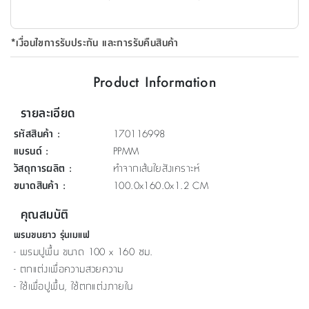
ที่
วาง
*เงื่อนไขการรับประกัน และการรับคืนสินค้า
ของ
อเนกประสงค์
Product Information
ถัง
รายละเอียด
น้ำ
รหัสสินค้า
:
170116998
แบรนด์
:
PPMM
วัสดุการผลิต
:
ทำจากเส้นใยสังเคราะห์
ขนาดสินค้า
:
100.0x160.0x1.2 CM
คุณสมบัติ
พรมขนยาว รุ่นเมแฟ
- พรมปูพื้น ขนาด 100 x 160 ซม.
- ตกแต่งเพื่อความสวยความ
- ใช้เพื่อปูพื้น, ใช้ตกแต่งภายใน