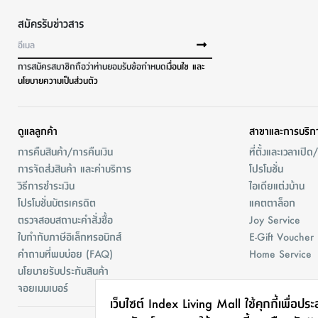
สมัครรับข่าวสาร
การสมัครสมาชิกถือว่าท่านยอมรับข้อกำหนด
เงื่อนไข และ
นโยบายความเป็นส่วนตัว
ดูแลลูกค้า
สาขาและการบริก
การคืนสินค้า/การคืนเงิน
ที่ตั้งและเวลาเปิด
การจัดส่งสินค้า และค่าบริการ
โปรโมชั่น
วิธีการชำระเงิน
ไอเดียแต่งบ้าน
โปรโมชั่นบัตรเครดิต
แคตตาล็อก
ตรวจสอบสถานะคำสั่งชื้อ
Joy Service
ใบกำกับภาษีอิเล็กทรอนิกส์
E-Gift Voucher
คำถามที่พบบ่อย (FAQ)
Home Service
นโยบายรับประกันสินค้า
จอยเมมเบอร์
เว็บไซต์ Index Living Mall ใช้คุกกี้เพื่อปร