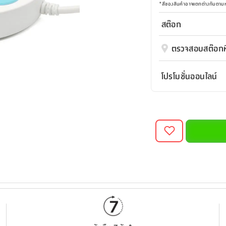
*
สีของสินค้าอาจแตกต่างกันตา
สต๊อก
ตรวจสอบสต๊อกที
โปรโมชั่นออนไลน์