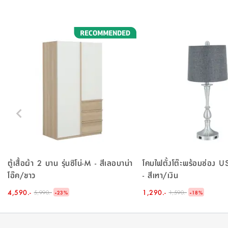
ตู้เสื้อผ้า 2 บาน รุ่นซิโน่-M - สีเลอบาน่า
โคมไฟตั้งโต๊ะพร้อมช่อง USB
โอ๊ค/ขาว
- สีเทา/เงิน
4,590.-
-
1,290.-
-
5,990.-
1,590.-
23
%
18
%