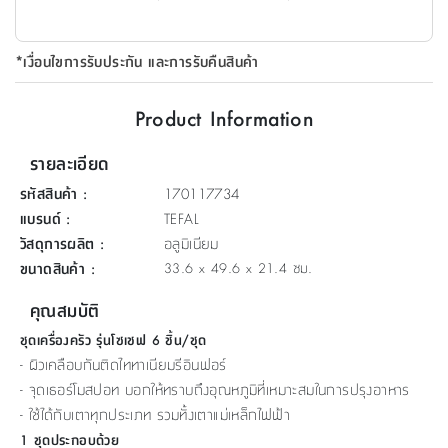
ที่
วาง
*เงื่อนไขการรับประกัน และการรับคืนสินค้า
ของ
อเนกประสงค์
Product Information
ถัง
รายละเอียด
น้ำ
รหัสสินค้า
:
170117734
แบรนด์
:
TEFAL
วัสดุการผลิต
:
อลูมิเนียม
ขนาดสินค้า
:
33.6 x 49.6 x 21.4 ซม.
คุณสมบัติ
ชุดเครื่องครัว รุ่นโซเชฟ 6 ชิ้น/ชุด
- ผิวเคลือบกันติดไททาเนียมรีอินฟอร์
- จุดเธอร์โมสปอท บอกให้ทราบถึงอุณหภูมิที่เหมาะสมในการปรุงอาหาร
- ใช้ได้กับเตาทุกประเภท รวมทั้งเตาแม่เหล็กไฟฟ้า
1 ชุดประกอบด้วย