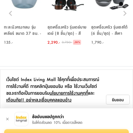
กะละมังทรงกลม รุ่น
ชุดเครื่องครัว รุ่นเดย์บาย
ชุดเครื่องครัว รุ่นเซสโต้
เคลียร์ ขนาด 37 ซม. -
เดย์ (8 ชิ้น/ชุด) - สี
(6 ชิ้น/ชุด) - สีเทา
สีฟ้าอ่อน
น้ำตาล
135.-
2,290.-
1,790.-
3,750.-
-
38
%
เพิ่มเติมจากซีรีส์นี้
เว็บไซต์ Index Living Mall ใช้คุกกี้เพื่อประสบการณ์
การใช้งานที่ดี การคลิกปุ่มยอมรับ หรือ ใช้งานเว็บไซต์
ของเราถือเป็นการยอมรับ
นโยบายการใช้งานคุกกี้
และ
เตือนภัย!! อย่าหลงเชื่อบุคคลแอบอ้าง
ยินยอม
ช้อปบนแอปถูกกว่า
รับโค้ดส่วนลด 10% เมื่อดาวน์โหลด
ชุดผ้าปูที่นอน รุ่นเอ็มลิน
ชุดเครื่องครัว รุ่นเซสโต้
ชุดเครื่องครัว รุ่นฟอร์เก