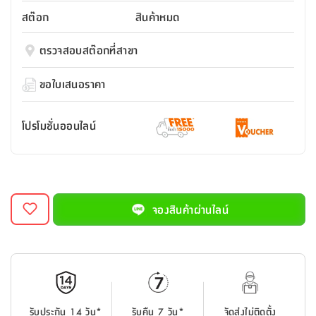
สตี
ใส่
สไลด์
น้ำ
ออฟฟิศ
ลิ้น
สต๊อก
สินค้าหมด
เฟ่น&ส
รองเท้า
รุ่น
เก้าอี้
ชัก
เต
อุปกรณ์
วา
สตูล
สำนักงาน
ตรวจสอบสต๊อกที่สาขา
ตะกร้า
ตัส
ภายใน
โน่
อเนกประสงค์
ห้องน้ำ
ตู้
ขอใบเสนอราคา
ชุด
ลิ้น
กล่อง
ผ้า
ห้อง
ชัก
อเนกประสงค์
ขนหนู
นอน
โปรโมชั่นออนไลน์
และ
รุ่น
ตู้
ชุด
เมล
ลิ้น
คลุม
เบิร์น
ชัก
อาบ
อเนกประสงค์
น้ำ
จองสินค้าผ่านไลน์
ชั้น
อุปกรณ์
วาง
อาบ
อเนกประสงค์
น้ำ
ถาด
รับประกัน 14 วัน*
รับคืน 7 วัน*
จัดส่งไม่ติดตั้ง
วาง