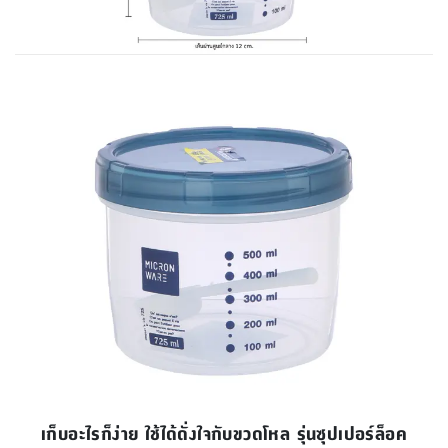
เก็บอะไรก็ง่าย ใช้ได้ดั่งใจกับขวดโหล รุ่นซุปเปอร์ล็อค