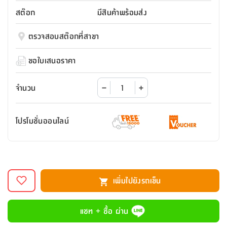
สตี
ใส่
สไลด์
น้ำ
ออฟฟิศ
ลิ้น
สต๊อก
มีสินค้าพร้อมส่ง
เฟ่น&ส
รองเท้า
รุ่น
เก้าอี้
ชัก
เต
อุปกรณ์
วา
สตูล
สำนักงาน
ตรวจสอบสต๊อกที่สาขา
ตะกร้า
ตัส
ภายใน
โน่
อเนกประสงค์
ห้องน้ำ
ตู้
ขอใบเสนอราคา
ชุด
ลิ้น
กล่อง
ผ้า
ห้อง
ชัก
อเนกประสงค์
ขนหนู
นอน
จำนวน
และ
รุ่น
ตู้
ชุด
เมล
ลิ้น
โปรโมชั่นออนไลน์
คลุม
เบิร์น
ชัก
อาบ
อเนกประสงค์
น้ำ
ชั้น
อุปกรณ์
วาง
เพิ่มไปยังรถเข็น
อาบ
อเนกประสงค์
น้ำ
แชท + ซื้อ ผ่าน
ถาด
วาง