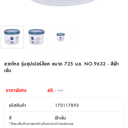
จบ
ฟุต
รูป
เม็ด
จัด
อุปกรณ์
ตกแต่ง
เครื่อง
โคม
อุปกรณ์
ตะกร้า
อาหาร
ของ
รุ่น
โมริ
โน่
ครัว
แป้ง
วาง
และ
นั่ง
อุปกรณ์
ใน
ตู้
โฟม
แต่ง
ถัง
ทำความ
โซฟา
สวน
ครัว
ไฟ
จัด
ผ้า
ใน
เพ
ซี
เล่น
และ
ปลอก
รูป
ซัก
ซี
สูง
สวน
ขยะ
สะอาด
ภาชนะ
ชุด
รุ่น
ระย้า
เก็บ
ห้องน้ำ
นเน่
รีส์
โต๊ะ
อุปกรณ์
อบ
ตู้
ผ้า
ปั้น
อุปกรณ์
โคม
รีส์
เก้าอี้
แบบ
จัด
ห้อง
จิ
สำหรับ
ข้าง
ห้อง
การ
รีด
แขวน
ตู้
นวม
ตกแต่ง
ราง
อุปกรณ์
ไฟ
พับ
หลอด
ใช้
เก็บ
กระจก
วา
นอน
นนี่
สำนักงาน
เตียง
เก็บ
เดิน
และ
ติด
เตี้ย
และ
ม่าน
ตกแต่ง
ห้อง
ไฟ
เท้า
อาหาร
ตั้ง
ซาบิ
รุ่น
ของ
ที่
เครื่อง
ทาง
หลอด
นอน
โต๊ะ
ผนัง
อุปกรณ์
พื้นที่
โซฟา
และ
กล่อง
เหยียบ
พื้น
ซี
ซี
ตู้
รอง
เบาะ
มือ
ไฟ
พับ
ตกแต่ง
ใน
อุปกรณ์
รุ่น
อุปกรณ์
ทิช
และ
รีส์
รีน
บริเวณ
ช่าง
ตู้
สำหรับ
นอน
รอง
ห้อง
สินค้า
สวน
ใน
โด
ชู่
กระจก
นอก
และ
นั่ง
ไซด์
ใช้
แจกัน
นั่ง
แนะนำ
ครัว
ชุด
มิ
ติด
ขวดโหล รุ่นซุปเปอร์ล็อค ขนาด 725 มล. NO.9632 - สีฟ้า
บ้าน
ที่นอน
อุปกรณ์
เล่น
บอร์ด
ใน
พรม
ที่
ห้อง
เน็ก
ผนัง
เข้ม
และ
ปิคนิค
อุปกรณ์
ปรับปรุง
ครัว
ดัก
เก็บ
นอน
สวน
โต๊ะ
ตกแต่ง
ออกแบบ
บ้าน
และ
ฝุ่น
โซฟา
เครื่อง
ฝักบัว
รุ่น
ภาษา
ตู้
กลาง
ผนัง
ห้อง
รุ่น
สำอาง
/
เมล
ราคาพิเศษ
48.-
55.-
บิล
เสื้อผ้า
อาหาร
เคียร่
และ
สาย
ตัน
โต๊ะ
เครื่อง
ต์
ใน
ไทย
Eng
า
เครื่อง
ฉีด
รหัสสินค้า
170117893
อิน
คอนโซล
หอม
แบบ
ตู้
ตู้
ประดับ
ชำระ
เฟอร์นิเจอร์
คุณ
สำนักงาน
โซฟา
เสื้อผ้า
/
สี
ฟ้าเข้ม
โต๊ะ
พรม
รุ่น
กล่อง
บาน
ก๊อก
*
สีของสินค้าอาจแตกต่างกันตามหน้าจอแสดงผล
ข้าง
ตู้
โฮม