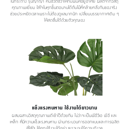
ในกระถาง รุ่นญาญ่า คืนชีวิตชีวาให้กับพื้นที่อยู่อาศัย ผลิตจากวัสดุ
คุณภาพเยี่ยม ใส่ใจในทุกขั้นตอนจนได้ต้นไม้ที่คล้ายคลึงกับของจริง
ช่วยประหยัดเวลาเพราะไม่ต้องดูแลมากนัก เปลี่ยนบรรยากาศเดิม ๆ
ให้สดชื่นได้ด้วยตัวคุณเอง
แข็งแรงทนทาน ใช้งานได้ยาวนาน
ผสมผสานวัสดุคุณภาพดีเข้าไว้ด้วยกัน ไม่ว่าจะเป็นพีอีวีเอ พีอี และ
เหล็ก ที่มีความแข็งแรงทนทาน ผ่านกระบวนการออกแบบและการผลิต
ที่ใส่ใจ ให้คุณใช้งานได้อย่างยาวนานไร้ความกังวล