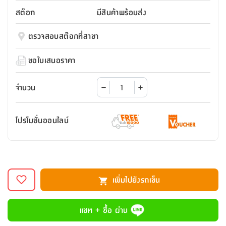
สตี
ใส่
สไลด์
น้ำ
ออฟฟิศ
ลิ้น
สต๊อก
มีสินค้าพร้อมส่ง
เฟ่น&ส
รองเท้า
รุ่น
เก้าอี้
ชัก
เต
อุปกรณ์
วา
สตูล
สำนักงาน
ตรวจสอบสต๊อกที่สาขา
ตะกร้า
ตัส
ภายใน
โน่
อเนกประสงค์
ห้องน้ำ
ตู้
ขอใบเสนอราคา
ชุด
ลิ้น
กล่อง
ผ้า
ห้อง
ชัก
อเนกประสงค์
ขนหนู
นอน
จำนวน
และ
รุ่น
ตู้
ชุด
เมล
ลิ้น
โปรโมชั่นออนไลน์
คลุม
เบิร์น
ชัก
อาบ
อเนกประสงค์
น้ำ
ชั้น
อุปกรณ์
วาง
เพิ่มไปยังรถเข็น
อาบ
อเนกประสงค์
น้ำ
แชท + ซื้อ ผ่าน
ถาด
วาง