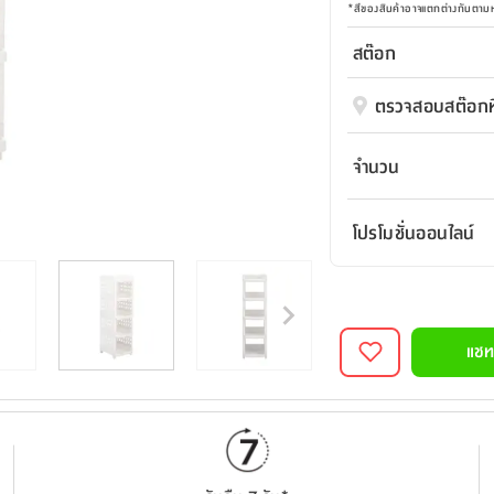
*
สีของสินค้าอาจแตกต่างกันตา
สต๊อก
ตรวจสอบสต๊อกที
จำนวน
โปรโมชั่นออนไลน์
แชท