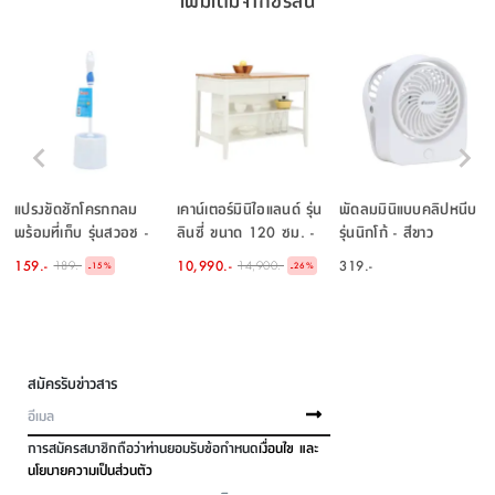
แปรงขัดชักโครกกลม
เคาน์เตอร์มินิไอแลนด์ รุ่น
พัดลมมินิแบบคลิปหนีบ
พร้อมที่เก็บ รุ่นสวอช -
ลินซี่ ขนาด 120 ซม. -
รุ่นนิกโก้ - สีขาว
สีน้ำเงิน
สีธรรมชาติ/ขาว
159.-
10,990.-
319.-
189.-
14,900.-
-
-
15
%
26
%
สมัครรับข่าวสาร
การสมัครสมาชิกถือว่าท่านยอมรับข้อกำหนด
เงื่อนไข และ
นโยบายความเป็นส่วนตัว