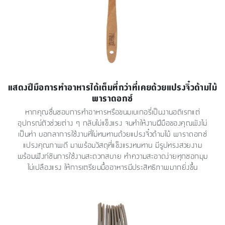
แสดงฝีมือการทำอาหารได้เต็มที่กว่าที่เคยด้วยแปรงจิ๋วด้ามไม้
พาราดอกซ์
หากคุณชื่นชอบการทำอาหารหรือขนมเบเกอรี่เป็นงานอดิเรกแต่
อุปกรณ์ตัวช่วยต่าง ๆ กลับไม่แข็งแรง จนทำให้งานฝีมือของคุณพังไม่
เป็นท่า บอกลาการใช้งานที่ไม่ทนทานด้วยแปรงจิ๋วด้ามไม้ พาราดอกซ์
แปรงคุณภาพดี มาพร้อมวัสดุที่แข็งแรงทนทาน มีรูปทรงสวยงาม
พร้อมฟังก์ชันการใช้งานสะดวกสบาย ทำความสะอาดง่ายทุกซอกมุม
ไม่เปลืองแรง ให้การเตรียมมื้ออาหารมีประสิทธิภาพมากยิ่งขึ้น