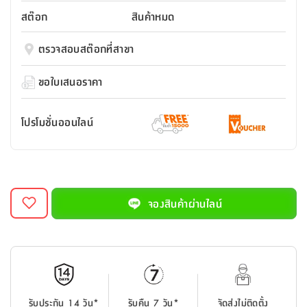
สตี
ใส่
สไลด์
น้ำ
ออฟฟิศ
ลิ้น
สต๊อก
สินค้าหมด
เฟ่น&ส
รองเท้า
รุ่น
เก้าอี้
ชัก
เต
อุปกรณ์
วา
สตูล
สำนักงาน
ตรวจสอบสต๊อกที่สาขา
ตะกร้า
ตัส
ภายใน
โน่
อเนกประสงค์
ห้องน้ำ
ตู้
ขอใบเสนอราคา
ชุด
ลิ้น
กล่อง
ผ้า
ห้อง
ชัก
อเนกประสงค์
ขนหนู
นอน
โปรโมชั่นออนไลน์
และ
รุ่น
ตู้
ชุด
เมล
ลิ้น
คลุม
เบิร์น
ชัก
อาบ
อเนกประสงค์
น้ำ
จองสินค้าผ่านไลน์
ชั้น
อุปกรณ์
วาง
อาบ
อเนกประสงค์
น้ำ
ถาด
รับประกัน 14 วัน*
รับคืน 7 วัน*
จัดส่งไม่ติดตั้ง
วาง