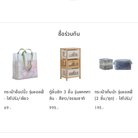
ซื้อร่วมกัน
กระเป๋าช็อปปิ้ง รุ่นแอลฟี่
ตู้ลิ้นชัก 3 ชั้น รุ่นแคททา
กระเป๋าเก็บผ้า รุ่นแอลฟี่
- ใสโปร่ง/เขียว
ลิน - สีขาว/ธรรมชาติ
(2 ชิ้น/ชุด) - ใสโปร่ง/
เขียว
69.-
995.-
195.-