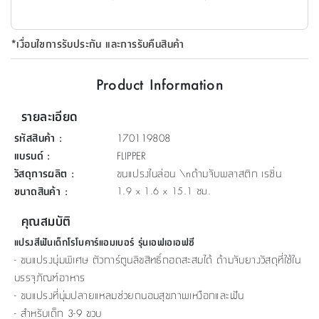
ที่
วาง
*เงื่อนไขการรับประกัน และการรับคืนสินค้า
ของ
อเนกประสงค์
Product Information
ถัง
รายละเอียด
น้ำ
รหัสสินค้า
:
170119808
แบรนด์
:
FLIPPER
วัสดุการผลิต
:
ขนแปรงไนล่อน \nด้ามจับพลาสติก เรซิ่น
ขนาดสินค้า
:
1.9 x 1.6 x 15.1 ซม.
คุณสมบัติ
แปรงสีฟันเด็กโรโบคาร์แอมเบอร์ รุ่นเอฟเอเอฟซี
- ขนแปรงนุ่มพิเศษ ตัวการ์ตูนลิขสิทธิ์ถอดสะสมได้ ด้ามจับยางวัสดุที่ใช้ใน
บรรจุภัณฑ์อาหาร
- ขนแปรงที่นุ่มปลายแหลมช่วยถนอมสุขภาพเหงือกและฟัน
- สำหรับเด็ก 3-9 ขวบ