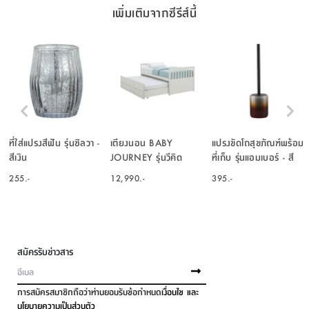
เพิ่มเติมจากซีรีส์นี้
ที่ใส่แปรงสีฟัน รุ่นซิลวา -
เตียงนอน BABY
แปรงขัดโถสุขภัณฑ์พร้อม
สีเงิน
JOURNEY รุ่นวีคิด
ที่เก็บ รุ่นแอมเบอร์ - สี
ขนาด 3.5 ฟุต - สีขาว
น้ำตาลเข้ม/ดำ
255.-
12,990.-
395.-
สมัครรับข่าวสาร
การสมัครสมาชิกถือว่าท่านยอมรับข้อกำหนด
เงื่อนไข และ
นโยบายความเป็นส่วนตัว