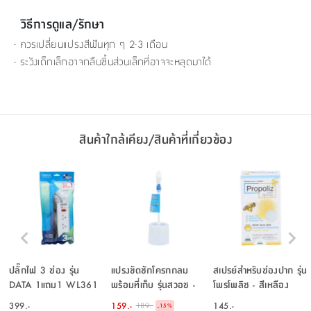
วิธีการดูแล/รักษา
- ควรเปลี่ยนแปรงสีฟันทุก ๆ 2-3 เดือน
- ระวังเด็กเล็กอาจกลืนชิ้นส่วนเล็กที่อาจจะหลุดมาได้
สินค้าใกล้เคียง/สินค้าที่เกี่ยวข้อง
ปลั๊กไฟ 3 ช่อง รุ่น
แปรงขัดชักโครกกลม
สเปรย์สำหรับช่องปาก รุ่น
DATA 1แถม1 WL361
พร้อมที่เก็บ รุ่นสวอช -
โพรโพลิซ - สีเหลือง
1SW - สีขาว
สีน้ำเงิน
399.-
159.-
145.-
189.-
-
15
%