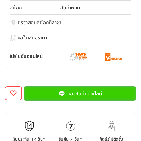
สตี
ใส่
สไลด์
น้ำ
ออฟฟิศ
ลิ้น
สต๊อก
สินค้าหมด
เฟ่น&ส
รองเท้า
รุ่น
เก้าอี้
ชัก
เต
อุปกรณ์
วา
สตูล
สำนักงาน
ตรวจสอบสต๊อกที่สาขา
ตะกร้า
ตัส
ภายใน
โน่
อเนกประสงค์
ห้องน้ำ
ตู้
ขอใบเสนอราคา
ชุด
ลิ้น
กล่อง
ผ้า
ห้อง
ชัก
อเนกประสงค์
ขนหนู
นอน
โปรโมชั่นออนไลน์
และ
รุ่น
ตู้
ชุด
เมล
ลิ้น
คลุม
เบิร์น
ชัก
อาบ
อเนกประสงค์
น้ำ
จองสินค้าผ่านไลน์
ชั้น
อุปกรณ์
วาง
อาบ
อเนกประสงค์
น้ำ
ถาด
รับประกัน 14 วัน*
รับคืน 7 วัน*
จัดส่งไม่ติดตั้ง
วาง