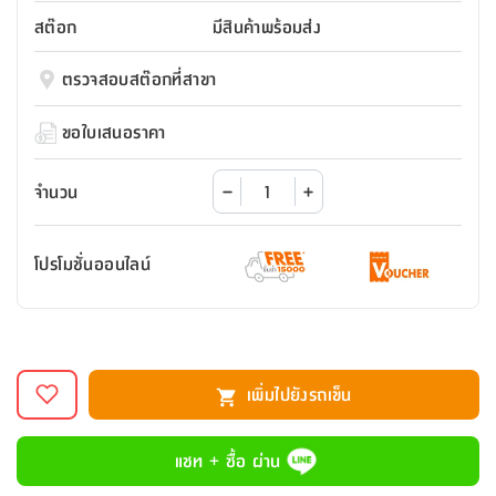
สตี
ใส่
สไลด์
น้ำ
ออฟฟิศ
ลิ้น
สต๊อก
มีสินค้าพร้อมส่ง
เฟ่น&ส
รองเท้า
รุ่น
เก้าอี้
ชัก
เต
อุปกรณ์
วา
สตูล
สำนักงาน
ตรวจสอบสต๊อกที่สาขา
ตะกร้า
ตัส
ภายใน
โน่
อเนกประสงค์
ห้องน้ำ
ตู้
ขอใบเสนอราคา
ชุด
ลิ้น
กล่อง
ผ้า
ห้อง
ชัก
อเนกประสงค์
ขนหนู
นอน
จำนวน
และ
รุ่น
ตู้
ชุด
เมล
ลิ้น
โปรโมชั่นออนไลน์
คลุม
เบิร์น
ชัก
อาบ
อเนกประสงค์
น้ำ
ชั้น
อุปกรณ์
วาง
เพิ่มไปยังรถเข็น
อาบ
อเนกประสงค์
น้ำ
แชท + ซื้อ ผ่าน
ถาด
วาง