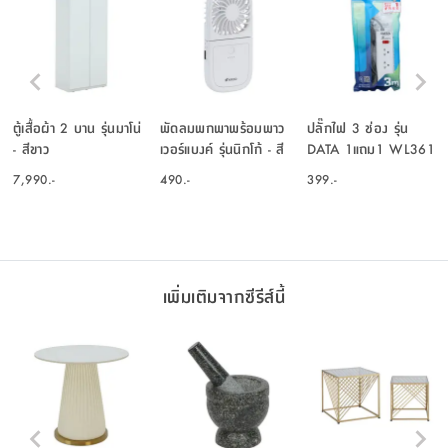
ตู้เสื้อผ้า 2 บาน รุ่นมาโน่
พัดลมพกพาพร้อมพาว
ปลั๊กไฟ 3 ช่อง รุ่น
- สีขาว
เวอร์แบงค์ รุ่นนิกโก้ - สี
DATA 1แถม1 WL361
ขาว
1SW - สีขาว
7,990.-
490.-
399.-
เพิ่มเติมจากซีรีส์นี้