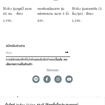
โต๊ะข้าง รุ่นกรูฟวี่ ขนาด
ครกหินพร้อมสาก รุ่น
โต๊ะข้าง รุ่นเซเลสเทีย (2
60 ซม. - สีขาว
แฟคเคลมาน ขนาด 5 นิ้ว
ชิ้น/ชุด) - สีทอง
- สีดำ
2,990.-
829.-
2,290.-
สมัครรับข่าวสาร
การสมัครสมาชิกถือว่าท่านยอมรับข้อกำหนด
เงื่อนไข และ
นโยบายความเป็นส่วนตัว
ติดตามเรา
ดูแลลูกค้า
เว็บไซต์ Index Living Mall ใช้คุกกี้เพื่อประสบการณ์