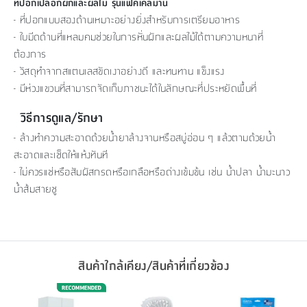
ที่ปอกเปลือกผักและผลไม้ รุ่นแฟคเคลมาน
- ที่ปอกแบบสองด้านเหมาะอย่างยิ่งสำหรับการเตรียมอาหาร
- ใบมีดด้านที่แหลมคมช่วยในการหั่นผักและผลไม้ได้ตามความหนาที่
ต้องการ
- วัสดุทำจากสแตนเลสขัดเงาอย่างดี และทนทาน แข็งแรง
- มีห่วงแขวนที่สามารถจัดเก็บภาชนะได้ในลักษณะที่ประหยัดพื้นที่
วิธีการดูแล/รักษา
- ล้างทำความสะอาดด้วยน้ำยาล้างจานหรือสบู่อ่อน ๆ แล้วตามด้วยน้ำ
สะอาดและเช็ดให้แห้งทันที
- ไม่ควรแช่หรือสัมผัสกรดหรือเกลือหรือด่างเข้มข้น เช่น น้ำปลา น้ำมะนาว
น้ำส้มสายชู
สินค้าใกล้เคียง/สินค้าที่เกี่ยวข้อง