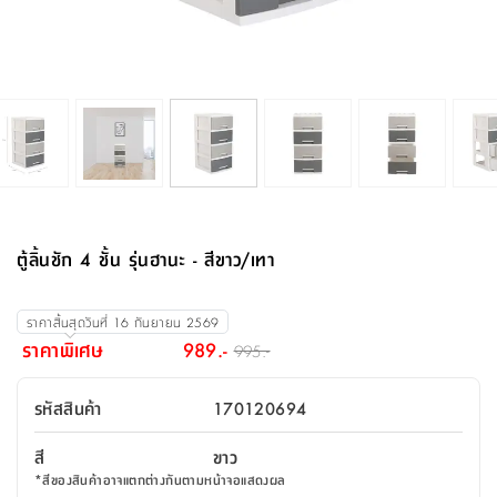
จบ
ฟุต
รูป
เม็ด
จัด
อุปกรณ์
ตกแต่ง
เครื่อง
โคม
อุปกรณ์
ตะกร้า
อาหาร
ของ
รุ่น
โมริ
โน่
ครัว
แป้ง
วาง
และ
นั่ง
อุปกรณ์
ใน
ตู้
โฟม
แต่ง
ถัง
ทำความ
โซฟา
สวน
ครัว
ไฟ
จัด
ผ้า
ใน
เพ
ซี
เล่น
และ
ปลอก
รูป
ซัก
ซี
สูง
สวน
ขยะ
สะอาด
ภาชนะ
ชุด
รุ่น
ระย้า
เก็บ
ห้องน้ำ
นเน่
รีส์
โต๊ะ
อุปกรณ์
อบ
ตู้
ผ้า
ปั้น
อุปกรณ์
โคม
รีส์
เก้าอี้
แบบ
จัด
ห้อง
จิ
สำหรับ
ข้าง
ห้อง
การ
รีด
แขวน
ตู้
นวม
ตกแต่ง
ราง
อุปกรณ์
ไฟ
พับ
หลอด
ใช้
เก็บ
กระจก
วา
นอน
นนี่
สำนักงาน
เตียง
เก็บ
เดิน
และ
ติด
เตี้ย
และ
ม่าน
ตกแต่ง
ห้อง
ไฟ
เท้า
อาหาร
ตั้ง
ซาบิ
รุ่น
ของ
ที่
เครื่อง
ทาง
หลอด
นอน
โต๊ะ
ผนัง
อุปกรณ์
พื้นที่
โซฟา
และ
กล่อง
เหยียบ
พื้น
ซี
ซี
ตู้
รอง
เบาะ
มือ
ไฟ
พับ
ตกแต่ง
ใน
อุปกรณ์
รุ่น
อุปกรณ์
ทิช
และ
รีส์
รีน
บริเวณ
ช่าง
ตู้
สำหรับ
นอน
รอง
ห้อง
สินค้า
สวน
ใน
โด
ชู่
กระจก
นอก
และ
นั่ง
ไซด์
ใช้
แจกัน
นั่ง
แนะนำ
ครัว
ชุด
มิ
ติด
ตู้ลิ้นชัก 4 ชั้น รุ่นฮานะ - สีขาว/เทา
บ้าน
ที่นอน
อุปกรณ์
เล่น
บอร์ด
ใน
พรม
ที่
ห้อง
เน็ก
ผนัง
และ
ปิคนิค
อุปกรณ์
ปรับปรุง
ครัว
ดัก
เก็บ
นอน
สวน
โต๊ะ
ตกแต่ง
ออกแบบ
บ้าน
และ
ฝุ่น
โซฟา
เครื่อง
ฝักบัว
รุ่น
ราคาสิ้นสุดวันที่
16 กันยายน 2569
ภาษา
ตู้
กลาง
ผนัง
ห้อง
รุ่น
สำอาง
/
เมล
ราคาพิเศษ
989.-
995.-
บิล
เสื้อผ้า
อาหาร
เคียร่
และ
สาย
ตัน
โต๊ะ
เครื่อง
ต์
ใน
ไทย
Eng
า
เครื่อง
ฉีด
รหัสสินค้า
170120694
อิน
คอนโซล
หอม
แบบ
ตู้
ตู้
ประดับ
ชำระ
เฟอร์นิเจอร์
คุณ
สำนักงาน
โซฟา
เสื้อผ้า
/
สี
ขาว
โต๊ะ
พรม
รุ่น
กล่อง
บาน
ก๊อก
*
สีของสินค้าอาจแตกต่างกันตามหน้าจอแสดงผล
ข้าง
ตู้
โฮม