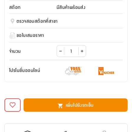
สตี
ใส่
สไลด์
น้ำ
ออฟฟิศ
ลิ้น
สต๊อก
มีสินค้าพร้อมส่ง
เฟ่น&ส
รองเท้า
รุ่น
เก้าอี้
ชัก
เต
อุปกรณ์
วา
สตูล
สำนักงาน
ตรวจสอบสต๊อกที่สาขา
ตะกร้า
ตัส
ภายใน
โน่
อเนกประสงค์
ห้องน้ำ
ตู้
ขอใบเสนอราคา
ชุด
ลิ้น
กล่อง
ผ้า
ห้อง
ชัก
อเนกประสงค์
ขนหนู
นอน
จำนวน
และ
รุ่น
ตู้
ชุด
เมล
ลิ้น
โปรโมชั่นออนไลน์
คลุม
เบิร์น
ชัก
อาบ
อเนกประสงค์
น้ำ
ชั้น
อุปกรณ์
วาง
เพิ่มไปยังรถเข็น
อาบ
อเนกประสงค์
น้ำ
ถาด
วาง