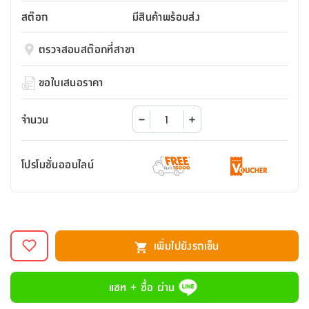
สตี
ใส่
สไลด์
น้ำ
ออฟฟิศ
ลิ้น
สต๊อก
มีสินค้าพร้อมส่ง
เฟ่น&ส
รองเท้า
รุ่น
เก้าอี้
ชัก
เต
อุปกรณ์
วา
สตูล
สำนักงาน
ตรวจสอบสต๊อกที่สาขา
ตะกร้า
ตัส
ภายใน
โน่
อเนกประสงค์
ห้องน้ำ
ตู้
ขอใบเสนอราคา
ชุด
ลิ้น
กล่อง
ผ้า
ห้อง
ชัก
อเนกประสงค์
ขนหนู
นอน
จำนวน
และ
รุ่น
ตู้
ชุด
เมล
ลิ้น
โปรโมชั่นออนไลน์
คลุม
เบิร์น
ชัก
อาบ
อเนกประสงค์
น้ำ
ชั้น
อุปกรณ์
วาง
เพิ่มไปยังรถเข็น
อาบ
อเนกประสงค์
น้ำ
แชท + ซื้อ ผ่าน
ถาด
วาง