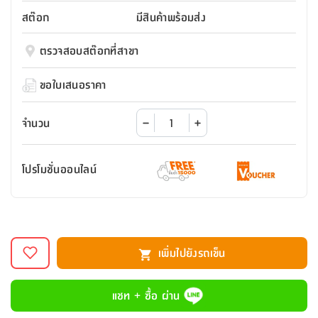
สตี
ใส่
สไลด์
น้ำ
ออฟฟิศ
ลิ้น
สต๊อก
มีสินค้าพร้อมส่ง
เฟ่น&ส
รองเท้า
รุ่น
เก้าอี้
ชัก
เต
อุปกรณ์
วา
สตูล
สำนักงาน
ตรวจสอบสต๊อกที่สาขา
ตะกร้า
ตัส
ภายใน
โน่
อเนกประสงค์
ห้องน้ำ
ตู้
ขอใบเสนอราคา
ชุด
ลิ้น
กล่อง
ผ้า
ห้อง
ชัก
อเนกประสงค์
ขนหนู
นอน
จำนวน
และ
รุ่น
ตู้
ชุด
เมล
ลิ้น
โปรโมชั่นออนไลน์
คลุม
เบิร์น
ชัก
อาบ
อเนกประสงค์
น้ำ
ชั้น
อุปกรณ์
วาง
เพิ่มไปยังรถเข็น
อาบ
อเนกประสงค์
น้ำ
แชท + ซื้อ ผ่าน
ถาด
วาง