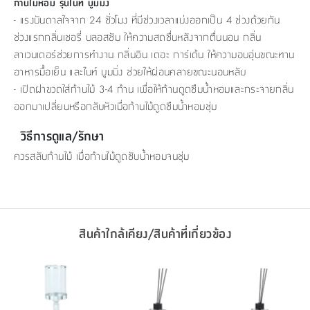
ก้านไม้หอม รุ่นไนท์ บูมมิ่ง
- แรงบันดาลใจจาก 24 ชั่วโมง ที่มีช่วงเวลาแบ่งออกเป็น 4 ช่วงด้วยกัน
ช่วงแรกกลิ่นเชอรี่ บลอสซัม ให้ความสดชื่นหลังจากตื่นนอน กลิ่น
ลาเวนเดอร์ช่วยการทำงาน กลิ่นอิน เดอะ การ์เด้น ให้ความอบอุ่นขณะทาน
อาหารมื้อเย็น และไนท์ บูมมิ่ง ช่วยให้ผ่อนคลายขณะนอนหลับ
- เปิดฝาขวดใส่ก้านไม้ 3-4 ก้าน เพื่อให้ก้านดูดซึมน้ำหอมและกระจายกลิ่น
ออกมาเปลี่ยนหรือกลับหัวเมื่อก้านไม้ดูดซึมน้ำหอมชุ่ม
วิธีการดูแล/รักษา
ควรสลับก้านไม้ เมื่อก้านไม้ดูดซับน้ำหอมจนชุ่ม
สินค้าใกล้เคียง/สินค้าที่เกี่ยวข้อง