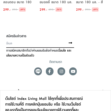
ลอนดอน ขนาด 180
ยมอลลี่ ขนาด 180 มล.
ขนาด 180 มล. - สี
มล. - สีน้ำตาล/ดำ
- สีขาวงาช้าง/ธรรมชาติ
น้ำตาล/ดำ
299.-
299.-
299.-
595.-
695.-
595.-
-
-
-
49
%
56
%
49
%
สมัครรับข่าวสาร
การสมัครสมาชิกถือว่าท่านยอมรับข้อกำหนด
เงื่อนไข และ
นโยบายความเป็นส่วนตัว
ติดตามเรา
ดูแลลูกค้า
เว็บไซต์ Index Living Mall ใช้คุกกี้เพื่อประสบการณ์
สาขาและการบริการ
การใช้งานที่ดี การคลิกปุ่มยอมรับ หรือ ใช้งานเว็บไซต์
ของเราถือเป็นการยอมรับ
นโยบายการใช้งานคุกกี้
และ