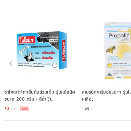
ชาโคลกำจัดกลิ่นกันส้วมเต็ม รุ่นไบโอนิค
สเปรย์สำหรับช่องปาก รุ่นโ
ขนาด 200 กรัม - สีน้ำเงิน
เหลือง
53.-
-
145.-
59.-
10
%