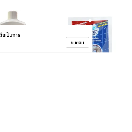
าถือเป็นการ
ยินยอม
ร์ รุ่นไบโอนิค ขนาด 250
เกล็ดทำความสะอาดท่อตัน ฟาร์เซ็นท์
ขนาด 65 กรัม - สีน้ำเงิน
53.-