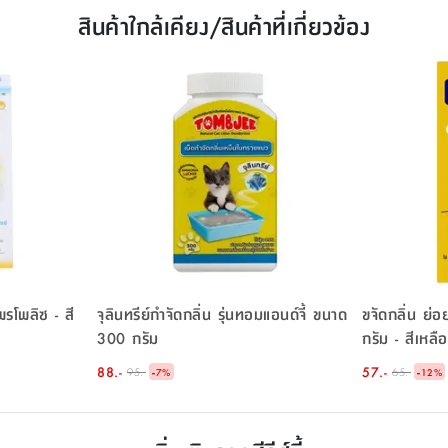
สินค้าใกล้เคียง/สินค้าที่เกี่ยวข้อง
พรโพลิซ - สี
จุลินทรีย์กำจัดกลิ่น รุ่นทอมแอนด์จี้ ขนาด
ขจัดกลิ่น ย่
300 กรัม
กรัม - สีเหลื
88.-
-
57.-
-
95.-
65.-
7
%
12
%