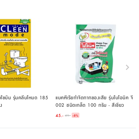
อยไขมัน รุ่นคลีนโหมด 185
แบคทีเรียกำจัดกากของเสีย รุ่นไบโอนิค จี
อง
002 ชนิดเกล็ด 100 กรัม - สีเขียว
45.-
-
49.-
8
%