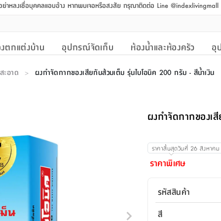
 อย่าหลงเชื่อบุคคลแอบอ้าง หากพบเจอหรือสงสัย กรุณาติดต่อ Line @indexlivingmal
งตกแต่งบ้าน
อุปกรณ์จัดเก็บ
ห้องน้ำและห้องครัว
อุ
มสะอาด
ผงกำจัดกากของเสียกันส้วมเต็ม รุ่นไบโอนิค 200 กรัม - สีน้ำเงิน
>
ผงกำจัดกากของเสียก
ราคาสิ้นสุดวันที่
26 สิงหาคม
ราคาพิเศษ
รหัสสินค้า
สี