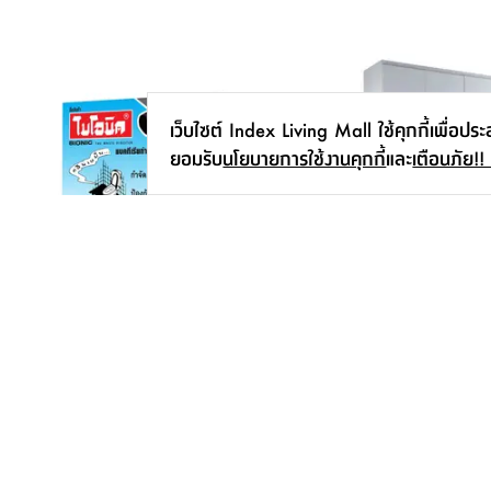
เว็บไซต์ Index Living Mall ใช้คุกกี้เพื่อปร
ยอมรับ
นโยบายการใช้งานคุกกี้
และ
เตือนภัย!!
ชาโคลกำจัดกลิ่นกันส้วมเต็ม รุ่นไบโอนิค
ตู้เสื้อผ้า 4 บาน รุ่นบลัง
ขนาด 200 กรัม - สีน้ำเงิน
ซม. - สีขาว
53.-
-
16,590.-
-
59.-
23,900.-
10
%
30
%