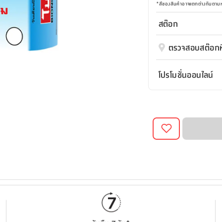
*
สีของสินค้าอาจแตกต่างกันตา
สต๊อก
ตรวจสอบสต๊อกที
โปรโมชั่นออนไลน์