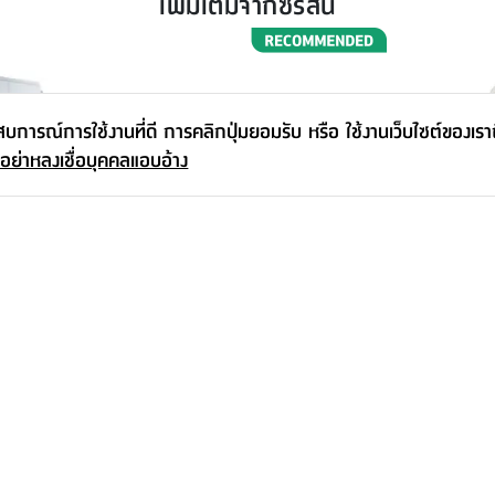
เพิ่มเติมจากซีรีส์นี้
ะสบการณ์การใช้งานที่ดี การคลิกปุ่มยอมรับ หรือ ใช้งานเว็บไซต์ของเร
 อย่าหลงเชื่อบุคคลแอบอ้าง
 ขนาด 200
ตู้วางทีวี รุ่นวาซาบิ ขนาด 200 ซม. - สี
อีเอ็มพาวเดอ
ธรรมชาติ
กรัม - สีขาว
15,990.-
77.-
-
89.-
13
%