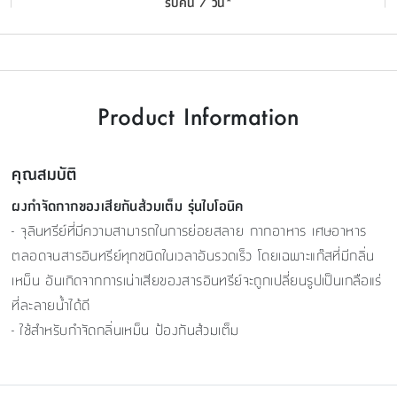
รับคืน 7 วัน*
Product Information
คุณสมบัติ
ผงกำจัดกากของเสียกันส้วมเต็ม รุ่นไบโอนิค
- จุลินทรีย์ที่มีความสามารถในการย่อยสลาย กากอาหาร เศษอาหาร
ตลอดจนสารอินทรีย์ทุกชนิดในเวลาอันรวดเร็ว โดยเฉพาะแก๊สที่มีกลิ่น
เหม็น อันเกิดจากการเน่าเสียของสารอินทรีย์จะถูกเปลี่ยนรูปเป็นเกลือแร่
ที่ละลายน้ำได้ดี
- ใช้สำหรับกำจัดกลิ่นเหม็น ป้องกันส้วมเต็ม