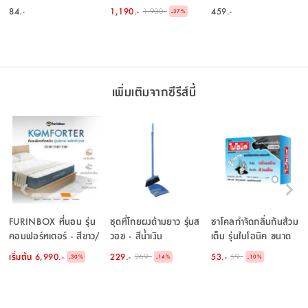
จำนวน 2 ชิ้น
84.-
1,190.-
459.-
1,900.-
-
37
%
เพิ่มเติมจากซีรีส์นี้
FURINBOX ที่นอน รุ่น
ชุดที่โกยผงด้ามยาว รุ่นส
ชาโคลกำจัดกลิ่นกันส้วม
คอมฟอร์ทเตอร์ - สีขาว/
วอช - สีน้ำเงิน
เต็ม รุ่นไบโอนิค ขนาด
น้ำเงิน
200 กรัม - สีน้ำเงิน
เริ่มต้น
6,990.-
229.-
53.-
269.-
59.-
-
-
-
30
%
14
%
10
%