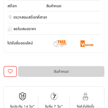
สตี
ใส่
สไลด์
น้ำ
ออฟฟิศ
ลิ้น
สต๊อก
สินค้าหมด
เฟ่น&ส
รองเท้า
รุ่น
เก้าอี้
ชัก
เต
อุปกรณ์
วา
สตูล
สำนักงาน
ตรวจสอบสต๊อกที่สาขา
ตะกร้า
ตัส
ภายใน
โน่
อเนกประสงค์
ห้องน้ำ
ตู้
ขอใบเสนอราคา
ชุด
ลิ้น
กล่อง
ผ้า
ห้อง
ชัก
อเนกประสงค์
ขนหนู
นอน
โปรโมชั่นออนไลน์
และ
รุ่น
ตู้
ชุด
เมล
ลิ้น
คลุม
เบิร์น
ชัก
อาบ
อเนกประสงค์
น้ำ
สินค้าหมด
ชั้น
อุปกรณ์
วาง
อาบ
อเนกประสงค์
น้ำ
ถาด
รับประกัน 14 วัน*
รับคืน 7 วัน*
จัดส่งไม่ติดตั้ง
วาง