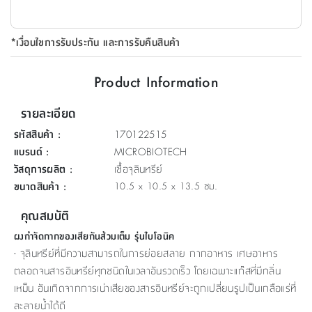
ที่
วาง
*เงื่อนไขการรับประกัน และการรับคืนสินค้า
ของ
อเนกประสงค์
Product Information
ถัง
รายละเอียด
น้ำ
รหัสสินค้า
:
170122515
แบรนด์
:
MICROBIOTECH
วัสดุการผลิต
:
เชื้อจุลินทรีย์
ขนาดสินค้า
:
10.5 x 10.5 x 13.5 ซม.
คุณสมบัติ
ผงกำจัดกากของเสียกันส้วมเต็ม รุ่นไบโอนิค
- จุลินทรีย์ที่มีความสามารถในการย่อยสลาย กากอาหาร เศษอาหาร
ตลอดจนสารอินทรีย์ทุกชนิดในเวลาอันรวดเร็ว โดยเฉพาะแก๊สที่มีกลิ่น
เหม็น อันเกิดจากการเน่าเสียของสารอินทรีย์จะถูกเปลี่ยนรูปเป็นเกลือแร่ที่
ละลายน้ำได้ดี