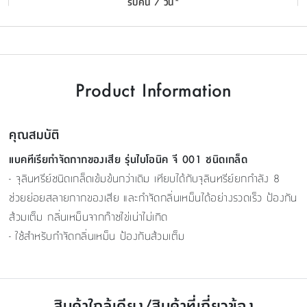
รับคืน 7 วัน*
Product Information
คุณสมบัติ
แบคทีเรียกำจัดกากของเสีย​ รุ่นไบโอนิค จี 001 ชนิดเกล็ด
- จุลินทรีย์ชนิดเกล็ดเข้มข้นกว่าเดิม เทียบได้กับจุลินทรีย์ยกกำลัง 8
ช่วยย่อยสลายกากของเสีย และกำจัดกลิ่นเหม็นได้อย่างรวดเร็ว ป้องกัน
ส้วมเต็ม กลิ่นเหม็นจากก๊าซไข่เน่าไม่เกิด
- ใช้สำหรับกำจัดกลิ่นเหม็น ป้องกันส้วมเต็ม
สินค้าใกล้เคียง/สินค้าที่เกี่ยวข้อง