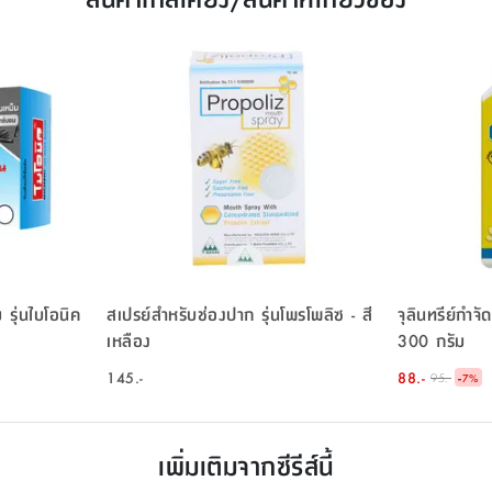
 รุ่นไบโอนิค
สเปรย์สำหรับช่องปาก รุ่นโพรโพลิซ - สี
จุลินทรีย์กำจั
เหลือง
300 กรัม
145.-
88.-
-
95.-
7
%
เพิ่มเติมจากซีรีส์นี้