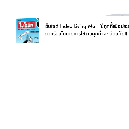
เว็บไซต์ Index Living Mall ใช้คุกกี้เพื่อปร
ยอมรับ
นโยบายการใช้งานคุกกี้
และ
เตือนภัย!!
ชาโคลกำจัดกลิ่นกันส้วมเต็ม รุ่นไบโอนิค
เบาะนั่งเม็ดโฟม รุ่นซูเฟล
ขนาด 200 กรัม - สีน้ำเงิน
100 X 50 ซม.
53.-
-
1,590.-
59.-
10
%
สมัครรับข่าวสาร