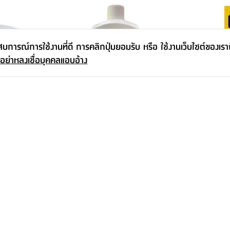
ะสบการณ์การใช้งานที่ดี การคลิกปุ่มยอมรับ หรือ ใช้งานเว็บไซต์ของเร
 อย่าหลงเชื่อบุคคลแอบอ้าง
่2 ขนาด 100 X
อีเอ็มพาวเดอร์ รุ่นไบโอนิค ขนาด 250
ขจัดกลิ่น ย่
กรัม - สีขาว
กรัม - สีเหลื
77.-
-
57.-
-
89.-
65.-
13
%
12
%