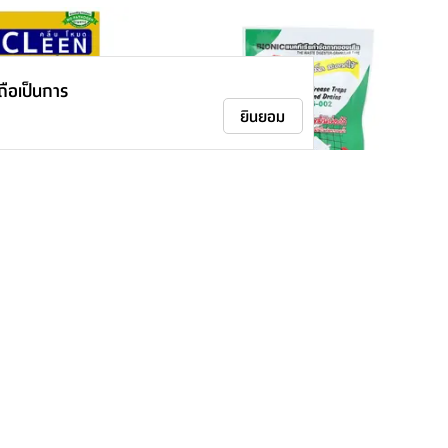
าถือเป็นการ
ยินยอม
อยไขมัน รุ่นคลีนโหมด 185
แบคทีเรียกำจัดกากของเสีย รุ่นไบโอนิค จี
อง
002 ชนิดเกล็ด 100 กรัม - สีเขียว
45.-
-
49.-
8
%
ติดตามเรา