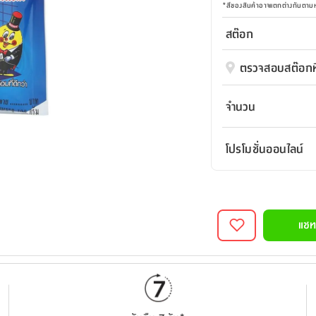
*
สีของสินค้าอาจแตกต่างกันตา
สต๊อก
ตรวจสอบสต๊อกที
จำนวน
โปรโมชั่นออนไลน์
แชท