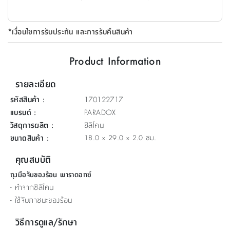
ที่
วาง
*เงื่อนไขการรับประกัน และการรับคืนสินค้า
ของ
อเนกประสงค์
Product Information
ถัง
รายละเอียด
น้ำ
รหัสสินค้า
:
170122717
แบรนด์
:
PARADOX
วัสดุการผลิต
:
ซิลิโคน
ขนาดสินค้า
:
18.0 x 29.0 x 2.0 ซม.
คุณสมบัติ
ถุงมือจับของร้อน พาราดอกซ์
- ทำจากซิลิโคน
- ใช้จับภาชนะของร้อน
วิธีการดูแล/รักษา