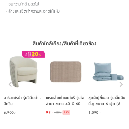
- อย่าวางใกล้เปลวไฟ
- ล้างและเช็ดทำความสะอาดให้แห้ง
สินค้าใกล้เคียง/สินค้าที่เกี่ยวข้อง
อาร์มแชร์ผ้า รุ่นวิเวียน่า -
พรมเช็ดเท้าเมมโมรี รุ่นโอ
ชุดผ้าปูที่นอน รุ่นเอ็มลิน
สีครีม
ซามา ขนาด 40 X 60
นี่-ทู ขนาด 6 ฟุต (6
ซม. - สีน้ำตาลอ่อน
ชิ้น/ชุด) - สีอ่อน
6,900.-
99.-
1,590.-
139.-
-
28
%