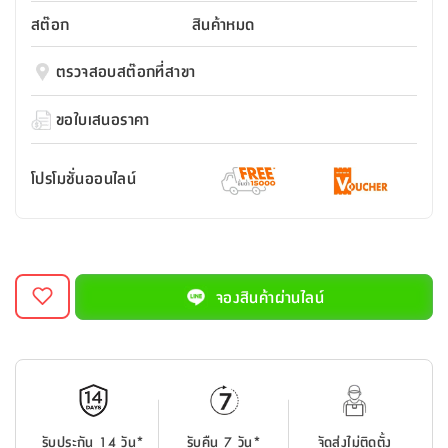
สตี
ใส่
สไลด์
น้ำ
ออฟฟิศ
ลิ้น
สต๊อก
สินค้าหมด
เฟ่น&ส
รองเท้า
รุ่น
เก้าอี้
ชัก
เต
อุปกรณ์
วา
สตูล
สำนักงาน
ตรวจสอบสต๊อกที่สาขา
ตะกร้า
ตัส
ภายใน
โน่
อเนกประสงค์
ห้องน้ำ
ตู้
ขอใบเสนอราคา
ชุด
ลิ้น
กล่อง
ผ้า
ห้อง
ชัก
อเนกประสงค์
ขนหนู
นอน
โปรโมชั่นออนไลน์
และ
รุ่น
ตู้
ชุด
เมล
ลิ้น
คลุม
เบิร์น
ชัก
อาบ
อเนกประสงค์
น้ำ
จองสินค้าผ่านไลน์
ชั้น
อุปกรณ์
วาง
อาบ
อเนกประสงค์
น้ำ
ถาด
รับประกัน 14 วัน*
รับคืน 7 วัน*
จัดส่งไม่ติดตั้ง
วาง