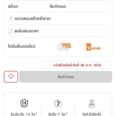
สตี
ใส่
สไลด์
น้ำ
ออฟฟิศ
ลิ้น
สต๊อก
สินค้าหมด
เฟ่น&ส
รองเท้า
รุ่น
เก้าอี้
ชัก
เต
อุปกรณ์
วา
สตูล
สำนักงาน
ตรวจสอบสต๊อกที่สาขา
ตะกร้า
ตัส
ภายใน
โน่
อเนกประสงค์
ห้องน้ำ
ตู้
ขอใบเสนอราคา
ชุด
ลิ้น
กล่อง
ผ้า
ห้อง
ชัก
อเนกประสงค์
ขนหนู
นอน
โปรโมชั่นออนไลน์
และ
รุ่น
ตู้
ชุด
เมล
ลิ้น
คลุม
เบิร์น
จะมีสต็อคสินค้าวันที่
08 ต.ค. 2026
ชัก
อาบ
อเนกประสงค์
น้ำ
สินค้าหมด
ชั้น
อุปกรณ์
วาง
อาบ
อเนกประสงค์
น้ำ
ถาด
รับประกัน 14 วัน*
รับคืน 7 วัน*
จัดส่งไม่ติดตั้ง
วาง