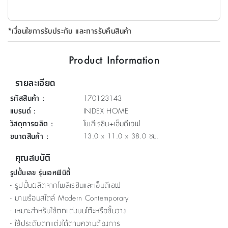
ที่
วาง
*เงื่อนไขการรับประกัน และการรับคืนสินค้า
ของ
อเนกประสงค์
Product Information
ถัง
รายละเอียด
น้ำ
รหัสสินค้า
:
170123143
แบรนด์
:
INDEX HOME
วัสดุการผลิต
:
โพลีเรซิน+เอ็มดีเอฟ
ขนาดสินค้า
:
13.0 x 11.0 x 38.0 ซม.
คุณสมบัติ
รูปปั้นเลข รุ่นเอทฟินิตี้
- รูปปั้นผลิตจากโพลีเรซินและเอ็มดีเอฟ
- มาพร้อมสไตล์ Modern Contemporary
- เหมาะสำหรับใช้ตกแต่งบนโต๊ะหรือชั้นวาง
- ใช้ประดับตกแต่งได้ตามความต้องการ