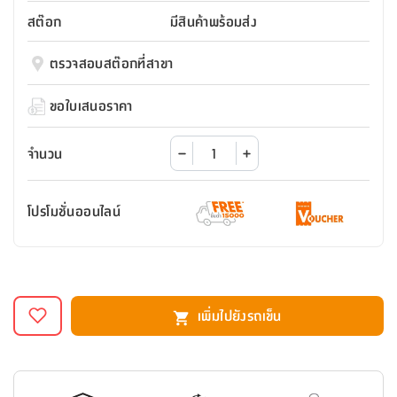
สตี
ใส่
สไลด์
น้ำ
ออฟฟิศ
ลิ้น
สต๊อก
มีสินค้าพร้อมส่ง
เฟ่น&ส
รองเท้า
รุ่น
เก้าอี้
ชัก
เต
อุปกรณ์
วา
สตูล
สำนักงาน
ตรวจสอบสต๊อกที่สาขา
ตะกร้า
ตัส
ภายใน
โน่
อเนกประสงค์
ห้องน้ำ
ตู้
ขอใบเสนอราคา
ชุด
ลิ้น
กล่อง
ผ้า
ห้อง
ชัก
อเนกประสงค์
ขนหนู
นอน
จำนวน
และ
รุ่น
ตู้
ชุด
เมล
ลิ้น
โปรโมชั่นออนไลน์
คลุม
เบิร์น
ชัก
อาบ
อเนกประสงค์
น้ำ
ชั้น
อุปกรณ์
วาง
เพิ่มไปยังรถเข็น
อาบ
อเนกประสงค์
น้ำ
ถาด
วาง