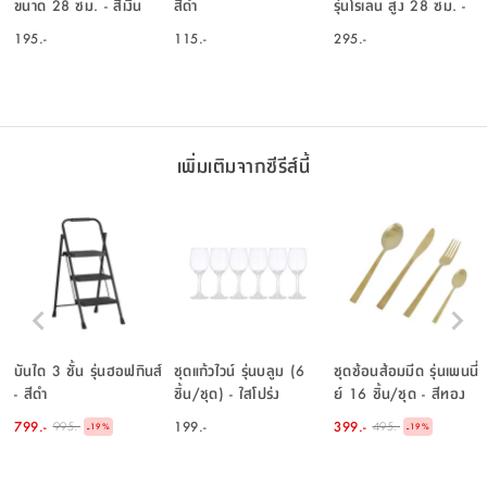
ขนาด 28 ซม. - สีเงิน
สีดำ
รุ่นโรเลน สูง 28 ซม. -
สีชมพู / สีเขียว
195.-
115.-
295.-
เพิ่มเติมจากซีรีส์นี้
บันได 3 ชั้น รุ่นฮอฟกินส์
ชุดแก้วไวน์ รุ่นบลูม (6
ชุดช้อนส้อมมีด รุ่นเพนนี่
- สีดำ
ชิ้น/ชุด) - ใสโปร่ง
ย์ 16 ชิ้น/ชุด - สีทอง
799.-
199.-
399.-
995.-
495.-
-
-
19
%
19
%