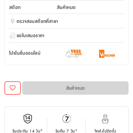
สตี
ใส่
สไลด์
น้ำ
ออฟฟิศ
ลิ้น
สต๊อก
สินค้าหมด
เฟ่น&ส
รองเท้า
รุ่น
เก้าอี้
ชัก
เต
อุปกรณ์
วา
สตูล
สำนักงาน
ตรวจสอบสต๊อกที่สาขา
ตะกร้า
ตัส
ภายใน
โน่
อเนกประสงค์
ห้องน้ำ
ตู้
ขอใบเสนอราคา
ชุด
ลิ้น
กล่อง
ผ้า
ห้อง
ชัก
อเนกประสงค์
ขนหนู
นอน
โปรโมชั่นออนไลน์
และ
รุ่น
ตู้
ชุด
เมล
ลิ้น
คลุม
เบิร์น
ชัก
อาบ
อเนกประสงค์
น้ำ
สินค้าหมด
ชั้น
อุปกรณ์
วาง
อาบ
อเนกประสงค์
น้ำ
ถาด
รับประกัน 14 วัน*
รับคืน 7 วัน*
จัดส่งไม่ติดตั้ง
วาง