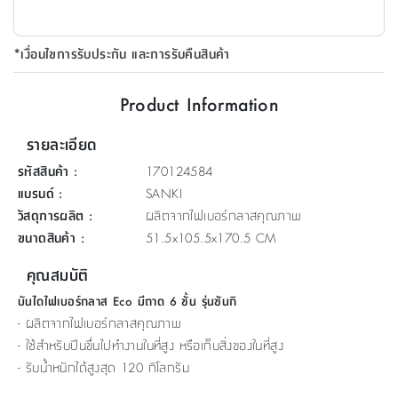
ที่
วาง
*เงื่อนไขการรับประกัน และการรับคืนสินค้า
ของ
อเนกประสงค์
Product Information
ถัง
รายละเอียด
น้ำ
รหัสสินค้า
:
170124584
แบรนด์
:
SANKI
วัสดุการผลิต
:
ผลิตจากไฟเบอร์กลาสคุณภาพ
ขนาดสินค้า
:
51.5x105.5x170.5 CM
คุณสมบัติ
บันไดไฟเบอร์กลาส Eco มีถาด 6 ชั้น รุ่นซันกิ
- ผลิตจากไฟเบอร์กลาสคุณภาพ
- ใช้สำหรับปีนขึ่นไปทำงานในที่สูง หรือเก็บสิ่งของในที่สูง
- รับน้ำหนักได้สูงสุด 120 กิโลกรัม