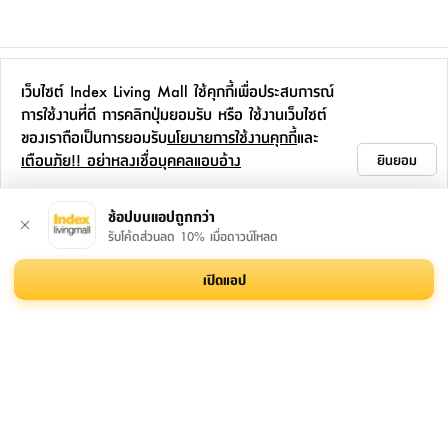
เพิ่มเติมจากซีรีส์นี้
เว็บไซต์ Index Living Mall ใช้คุกกี้เพื่อประสบการณ์
การใช้งานที่ดี การคลิกปุ่มยอมรับ หรือ ใช้งานเว็บไซต์
ของเราถือเป็นการยอมรับ
นโยบายการใช้งานคุกกี้
และ
เตือนภัย!! อย่าหลงเชื่อบุคคลแอบอ้าง
ยินยอม
ช้อปบนแอปถูกกว่า
รับโค้ดส่วนลด 10% เมื่อดาวน์โหลด
บันได 5 ชั้น รุ่นฟอนดิโน่-
ตู้รองเท้า 6 ชั้น พร้อมที่
บันได 2 ชั้น รุ่นฮอฟกินส์
เปิดแอป
เอ็น - สีเงิน/ดำ
แขวน รุ่นสาน - สี
- สีดำ
ธรรมชาติ
1,990.-
2,990.-
599.-
795.-
-
24
%
สมัครรับข่าวสาร