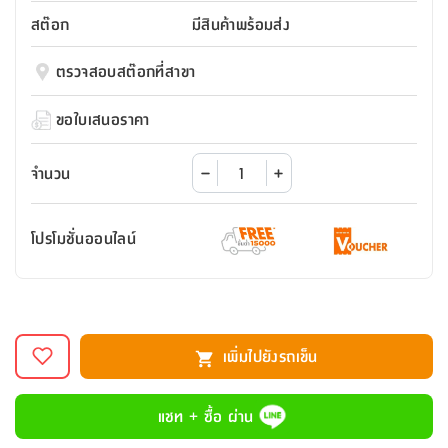
สตี
ใส่
สไลด์
น้ำ
ออฟฟิศ
ลิ้น
สต๊อก
มีสินค้าพร้อมส่ง
เฟ่น&ส
รองเท้า
รุ่น
เก้าอี้
ชัก
เต
อุปกรณ์
วา
สตูล
สำนักงาน
ตรวจสอบสต๊อกที่สาขา
ตะกร้า
ตัส
ภายใน
โน่
อเนกประสงค์
ห้องน้ำ
ตู้
ขอใบเสนอราคา
ชุด
ลิ้น
กล่อง
ผ้า
ห้อง
ชัก
อเนกประสงค์
ขนหนู
นอน
จำนวน
และ
รุ่น
ตู้
ชุด
เมล
ลิ้น
โปรโมชั่นออนไลน์
คลุม
เบิร์น
ชัก
อาบ
อเนกประสงค์
น้ำ
ชั้น
อุปกรณ์
วาง
เพิ่มไปยังรถเข็น
อาบ
อเนกประสงค์
น้ำ
แชท + ซื้อ ผ่าน
ถาด
วาง