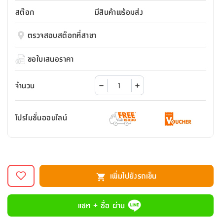
สตี
ใส่
สไลด์
น้ำ
ออฟฟิศ
ลิ้น
สต๊อก
มีสินค้าพร้อมส่ง
เฟ่น&ส
รองเท้า
รุ่น
เก้าอี้
ชัก
เต
อุปกรณ์
วา
สตูล
สำนักงาน
ตรวจสอบสต๊อกที่สาขา
ตะกร้า
ตัส
ภายใน
โน่
อเนกประสงค์
ห้องน้ำ
ตู้
ขอใบเสนอราคา
ชุด
ลิ้น
กล่อง
ผ้า
ห้อง
ชัก
อเนกประสงค์
ขนหนู
นอน
จำนวน
และ
รุ่น
ตู้
ชุด
เมล
ลิ้น
โปรโมชั่นออนไลน์
คลุม
เบิร์น
ชัก
อาบ
อเนกประสงค์
น้ำ
ชั้น
อุปกรณ์
วาง
เพิ่มไปยังรถเข็น
อาบ
อเนกประสงค์
น้ำ
แชท + ซื้อ ผ่าน
ถาด
วาง