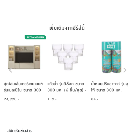
เพิ่มเติมจากซีรีส์นี้
ชุดโฮมเอ็นเตอร์เทนเมนท์
แก้วน้ำ รุ่นดิ-ร็อค ขนาด
น้ำหอมปรับอากาศ รุ่นลู
รุ่นเมลเบิร์น ขนาด 300
300 มล. (6 ชิ้น/ชุด) -
โก้ ขนาด 300 มล.
ซม. - สีหินทราย/เลอบา
สีใสโปร่ง
จำนวน 2 ชิ้น
24,990.-
119.-
84.-
น่า โอ๊ค
สมัครรับข่าวสาร