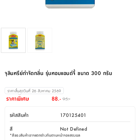
จบ
ฟุต
รูป
เม็ด
จัด
อุปกรณ์
ตกแต่ง
เครื่อง
โคม
อุปกรณ์
ตะกร้า
อาหาร
ของ
รุ่น
โมริ
โน่
ครัว
แป้ง
วาง
และ
นั่ง
อุปกรณ์
ใน
ตู้
โฟม
แต่ง
ถัง
ทำความ
โซฟา
สวน
ครัว
ไฟ
จัด
ผ้า
ใน
เพ
ซี
เล่น
และ
ปลอก
รูป
ซัก
ซี
สูง
สวน
ขยะ
สะอาด
ภาชนะ
ชุด
รุ่น
ระย้า
เก็บ
ห้องน้ำ
นเน่
รีส์
โต๊ะ
อุปกรณ์
อบ
ตู้
ผ้า
ปั้น
อุปกรณ์
โคม
รีส์
เก้าอี้
แบบ
จัด
ห้อง
จิ
สำหรับ
ข้าง
ห้อง
การ
รีด
แขวน
ตู้
นวม
ตกแต่ง
ราง
อุปกรณ์
ไฟ
พับ
หลอด
ใช้
เก็บ
กระจก
วา
นอน
นนี่
สำนักงาน
เตียง
เก็บ
เดิน
และ
ติด
เตี้ย
และ
ม่าน
ตกแต่ง
ห้อง
ไฟ
เท้า
อาหาร
ตั้ง
ซาบิ
รุ่น
ของ
ที่
เครื่อง
ทาง
หลอด
นอน
โต๊ะ
ผนัง
อุปกรณ์
พื้นที่
โซฟา
และ
กล่อง
เหยียบ
พื้น
ซี
ซี
ตู้
รอง
เบาะ
มือ
ไฟ
พับ
ตกแต่ง
ใน
อุปกรณ์
รุ่น
อุปกรณ์
ทิช
และ
รีส์
รีน
บริเวณ
ช่าง
ตู้
สำหรับ
นอน
รอง
ห้อง
สินค้า
สวน
ใน
โด
ชู่
กระจก
นอก
และ
นั่ง
ไซด์
ใช้
แจกัน
นั่ง
แนะนำ
ครัว
ชุด
มิ
ติด
จุลินทรีย์กำจัดกลิ่น รุ่นทอมแอนด์จี้ ขนาด 300 กรัม
บ้าน
ที่นอน
อุปกรณ์
เล่น
บอร์ด
ใน
พรม
ที่
ห้อง
เน็ก
ผนัง
และ
ปิคนิค
อุปกรณ์
ปรับปรุง
ครัว
ดัก
เก็บ
นอน
สวน
โต๊ะ
ตกแต่ง
ออกแบบ
บ้าน
และ
ฝุ่น
โซฟา
เครื่อง
ฝักบัว
รุ่น
ราคาสิ้นสุดวันที่
26 สิงหาคม 2569
ภาษา
ตู้
กลาง
ผนัง
ห้อง
รุ่น
สำอาง
/
เมล
ราคาพิเศษ
88.-
95.-
บิล
เสื้อผ้า
อาหาร
เคียร่
และ
สาย
ตัน
โต๊ะ
เครื่อง
ต์
ใน
ไทย
Eng
า
เครื่อง
ฉีด
รหัสสินค้า
170125401
อิน
คอนโซล
หอม
แบบ
ตู้
ตู้
ประดับ
ชำระ
เฟอร์นิเจอร์
คุณ
สำนักงาน
โซฟา
เสื้อผ้า
/
สี
Not Defined
โต๊ะ
พรม
รุ่น
กล่อง
บาน
ก๊อก
*
สีของสินค้าอาจแตกต่างกันตามหน้าจอแสดงผล
ข้าง
ตู้
โฮม