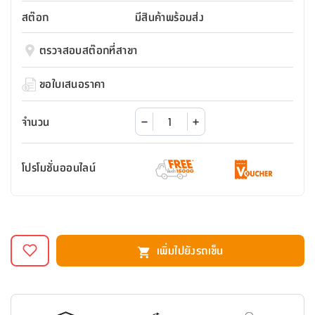
สตี
ใส่
สไลด์
น้ำ
ออฟฟิศ
ลิ้น
สต๊อก
มีสินค้าพร้อมส่ง
เฟ่น&ส
รองเท้า
รุ่น
เก้าอี้
ชัก
เต
อุปกรณ์
วา
สตูล
สำนักงาน
ตรวจสอบสต๊อกที่สาขา
ตะกร้า
ตัส
ภายใน
โน่
อเนกประสงค์
ห้องน้ำ
ตู้
ขอใบเสนอราคา
ชุด
ลิ้น
กล่อง
ผ้า
ห้อง
ชัก
อเนกประสงค์
ขนหนู
นอน
จำนวน
และ
รุ่น
ตู้
ชุด
เมล
ลิ้น
โปรโมชั่นออนไลน์
คลุม
เบิร์น
ชัก
อาบ
อเนกประสงค์
น้ำ
ชั้น
อุปกรณ์
วาง
เพิ่มไปยังรถเข็น
อาบ
อเนกประสงค์
น้ำ
ถาด
วาง