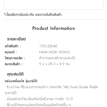
ที่
วาง
*เงื่อนไขการรับประกัน และการรับคืนสินค้า
ของ
อเนกประสงค์
Product Information
ถัง
รายละเอียด
น้ำ
รหัสสินค้า
:
170125640
แบรนด์
:
NAM NGAI HONG
วัสดุการผลิต
:
ทำจากพลาสติกเกรดA+ไม้
ขนาดสินค้า
:
9.2 x 28.2 x 8.9 ซม.
คุณสมบัติ
กล่องเหลี่ยมใส รุ่นนามีโก้
- Eco-One ที่รับรองจากอเมริกา ปลอดภัย วัสดุ Food Grade สัมผัส
อาหารได้
- ย่อยสลายด้วยจุลินทรีย์เมื่อฝังกลบ ภายใน 10 ปี
- ใช้งานได้ทนทานปลอดภัยเหมือนผลิตภัณฑ์อื่น ๆ