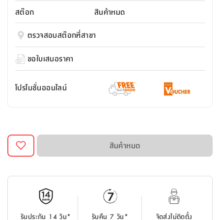
สตี
ใส่
สไลด์
น้ำ
ออฟฟิศ
ลิ้น
สต๊อก
สินค้าหมด
เฟ่น&ส
รองเท้า
รุ่น
เก้าอี้
ชัก
เต
อุปกรณ์
วา
สตูล
สำนักงาน
ตรวจสอบสต๊อกที่สาขา
ตะกร้า
ตัส
ภายใน
โน่
อเนกประสงค์
ห้องน้ำ
ตู้
ขอใบเสนอราคา
ชุด
ลิ้น
กล่อง
ผ้า
ห้อง
ชัก
อเนกประสงค์
ขนหนู
นอน
โปรโมชั่นออนไลน์
และ
รุ่น
ตู้
ชุด
เมล
ลิ้น
คลุม
เบิร์น
ชัก
อาบ
อเนกประสงค์
น้ำ
สินค้าหมด
ชั้น
อุปกรณ์
วาง
อาบ
อเนกประสงค์
น้ำ
ถาด
รับประกัน 14 วัน*
รับคืน 7 วัน*
จัดส่งไม่ติดตั้ง
วาง