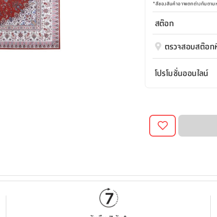
*
สีของสินค้าอาจแตกต่างกันตา
สต๊อก
ตรวจสอบสต๊อกที
โปรโมชั่นออนไลน์