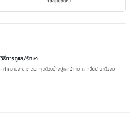
จัดส่งไม่ติดตั้ง
วิธีการดูแล/รักษา
- ทำความสะอาดเฉพาะจุดด้วยน้ำสบู่และผ้าหมาด หมั่นนำมาผึ่งลม