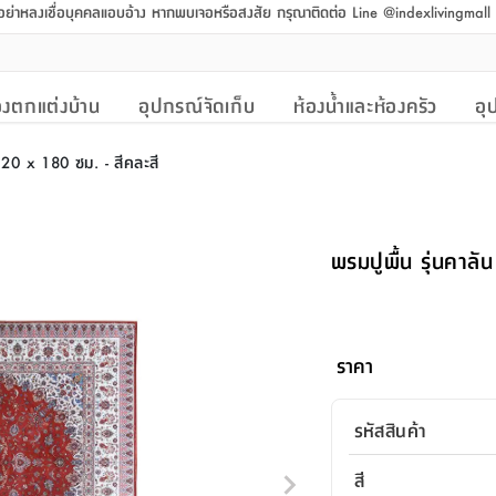
 อย่าหลงเชื่อบุคคลแอบอ้าง หากพบเจอหรือสงสัย กรุณาติดต่อ Line @indexlivingmal
งตกแต่งบ้าน
อุปกรณ์จัดเก็บ
ห้องน้ำและห้องครัว
อุ
120 x 180 ซม. - สีคละสี
พรมปูพื้น รุ่นคาล
ราคา
รหัสสินค้า
สี