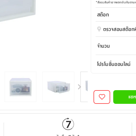
*
สีของสินค้าอาจแตกต่างกันตา
สต๊อก
ตรวจสอบสต๊อกที
จำนวน
โปรโมชั่นออนไลน์
แชท