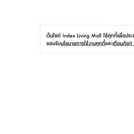
เว็บไซต์ Index Living Mall ใช้คุกกี้เพื่อปร
ยอมรับ
นโยบายการใช้งานคุกกี้
และ
เตือนภัย!!
FURINBOX โต๊ะพับปรับความสูง รุ่นไททัน
ขนาด 120 ซม. - สีขาว/เทา
1,190.-
-
2,190.-
45
%