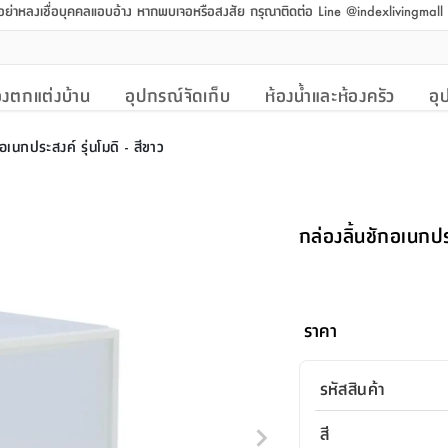
 อย่าหลงเชื่อบุคคลแอบอ้าง หากพบเจอหรือสงสัย กรุณาติดต่อ Line @indexlivingmal
งตกแต่งบ้าน
อุปกรณ์จัดเก็บ
ห้องน้ำและห้องครัว
อุ
กอเนกประสงค์ รุ่นโมดิ - สีขาว
กล่องลิ้นชักอเนกประ
ราคา
รหัสสินค้า
สี