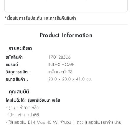
ที่
วาง
*เงื่อนไขการรับประกัน และการรับคืนสินค้า
ของ
อเนกประสงค์
Product Information
ถัง
รายละเอียด
น้ำ
รหัสสินค้า
:
170128506
แบรนด์
:
INDEX HOME
วัสดุการผลิต
:
เหล็กและผ้าทีซี
ขนาดสินค้า
:
23.0 x 23.0 x 41.0 ซม.
คุณสมบัติ
โคมไฟตั้งโต๊ะ รุ่นพาริเวียนนา พลัส
- ฐาน : ทำจากเหล็ก
- โป๊ะ : ทำจากผ้าทีซี
- ใช้หลอดไฟ E14 Max 40 W. จำนวน 1 ดวง (หลอดไฟแยกจำหน่าย)