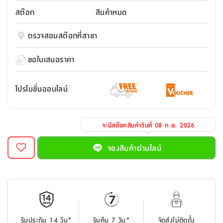
สตี
ใส่
สไลด์
น้ำ
ออฟฟิศ
ลิ้น
สต๊อก
สินค้าหมด
เฟ่น&ส
รองเท้า
รุ่น
เก้าอี้
ชัก
เต
อุปกรณ์
วา
สตูล
สำนักงาน
ตรวจสอบสต๊อกที่สาขา
ตะกร้า
ตัส
ภายใน
โน่
อเนกประสงค์
ห้องน้ำ
ตู้
ขอใบเสนอราคา
ชุด
ลิ้น
กล่อง
ผ้า
ห้อง
ชัก
อเนกประสงค์
ขนหนู
นอน
โปรโมชั่นออนไลน์
และ
รุ่น
ตู้
ชุด
เมล
ลิ้น
คลุม
เบิร์น
จะมีสต็อคสินค้าวันที่
08 ก.ย. 2026
ชัก
อาบ
อเนกประสงค์
น้ำ
จองสินค้าผ่านไลน์
ชั้น
อุปกรณ์
วาง
อาบ
อเนกประสงค์
น้ำ
ถาด
รับประกัน 14 วัน*
รับคืน 7 วัน*
จัดส่งไม่ติดตั้ง
วาง