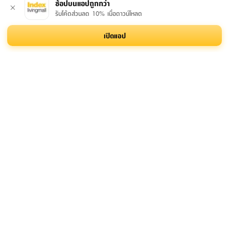
ช้อปบนแอปถูกกว่า
รับโค้ดส่วนลด 10% เมื่อดาวน์โหลด
ชั้นวางของ 4 ชั้น รุ่นเซ
ที่คว่ำจาน 2 ชั้น รุ่นแอ๊บ
ชั้นวางขวดไวน์ รุ่นไวน์วี่ -
เปิดแอป
เลสเทีย - สีทอง
บาส 45 X 26.5 X 45
สีทอง
ซม. - สีเงิน
3,590.-
1,290.-
295.-
1,790.-
-
27
%
เพิ่มเติมจากซีรีส์นี้
ม้านั่งพร้อมที่เก็บของพับ
ตู้รองเท้า รุ่นโครนอส - สี
ม้านั่ง รุ่นมิโดริ - สี
ได้ รุ่นออสแมน - สีเทา
ธรรมชาติ
ธรรมชาติ