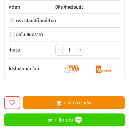
สตี
ใส่
สไลด์
น้ำ
ออฟฟิศ
ลิ้น
สต๊อก
มีสินค้าพร้อมส่ง
เฟ่น&ส
รองเท้า
รุ่น
เก้าอี้
ชัก
เต
อุปกรณ์
วา
สตูล
สำนักงาน
ตรวจสอบสต๊อกที่สาขา
ตะกร้า
ตัส
ภายใน
โน่
อเนกประสงค์
ห้องน้ำ
ตู้
ขอใบเสนอราคา
ชุด
ลิ้น
กล่อง
ผ้า
ห้อง
ชัก
อเนกประสงค์
ขนหนู
นอน
จำนวน
และ
รุ่น
ตู้
ชุด
เมล
ลิ้น
โปรโมชั่นออนไลน์
คลุม
เบิร์น
ชัก
อาบ
อเนกประสงค์
น้ำ
ชั้น
อุปกรณ์
วาง
เพิ่มไปยังรถเข็น
อาบ
อเนกประสงค์
น้ำ
แชท + ซื้อ ผ่าน
ถาด
วาง