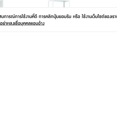
ะสบการณ์การใช้งานที่ดี การคลิกปุ่มยอมรับ หรือ ใช้งานเว็บไซต์ของเร
 อย่าหลงเชื่อบุคคลแอบอ้าง
- สีขาว
ชั้นวางของ 5 ชั้น รุ่นอีซี่เชลฟ์
ชั้นวางของหน้
คาร์ลอส - ใสโ
เริ่มต้น
2,490.-
-
595.-
16
%