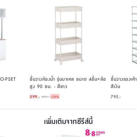
ENO-PSET
ชั้นวางห้องน้ำ รุ่นบาเทล ขนาด 4ชั้น+ล้อ
ชั้นวางรองเท้า
สูง 90 ซม. - สีขาว
สีเงิน
599.-
-
795.-
695.-
13
%
เพิ่มเติมจากซีรีส์นี้