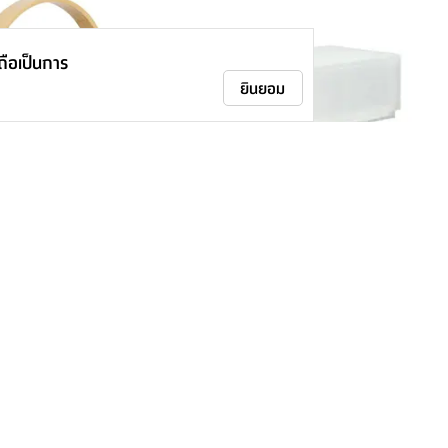
าถือเป็นการ
ยินยอม
สงค์ รุ่นอาเบลโล่ - สี
กล่องลิ้นชัก รุ่นฟูจิกะ ไซส์ M - สีใสโปร่ง
489.-
-
550.-
11
%
ติดตามเรา