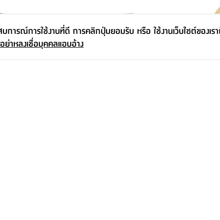
ะสบการณ์การใช้งานที่ดี การคลิกปุ่มยอมรับ หรือ ใช้งานเว็บไซต์ของเร
 อย่าหลงเชื่อบุคคลแอบอ้าง
ุ่นเควนติน
กล่องพับได้อเนกประสงค์ รุ่นเควนติน
ตะกร้าอเนกประ
ไซส์ M - สีเขียวเข้ม/น้ำตาล
เขียวเข้ม
595.-
255.-