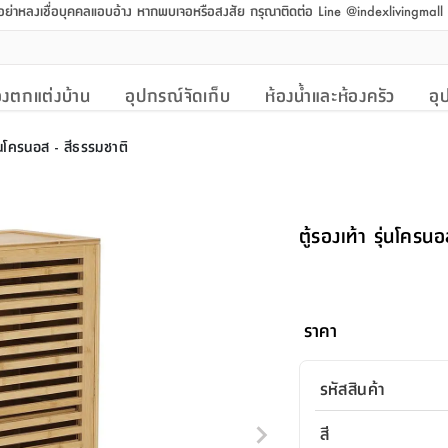
 อย่าหลงเชื่อบุคคลแอบอ้าง หากพบเจอหรือสงสัย กรุณาติดต่อ Line @indexlivingmal
งตกแต่งบ้าน
อุปกรณ์จัดเก็บ
ห้องน้ำและห้องครัว
อุ
ุ่นโครนอส - สีธรรมชาติ
ตู้รองเท้า รุ่นโครน
ราคา
รหัสสินค้า
สี