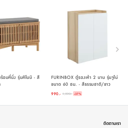
้อมที่นั่ง รุ่นคิโนบิ - สี
FURINBOX ตู้รองเท้า 2 บาน รุ่นจูโน่
า
ขนาด 60 ซม. - สีธรรมชาติ/ขาว
990.-
-
1,590.-
37
%
ติดตามเรา