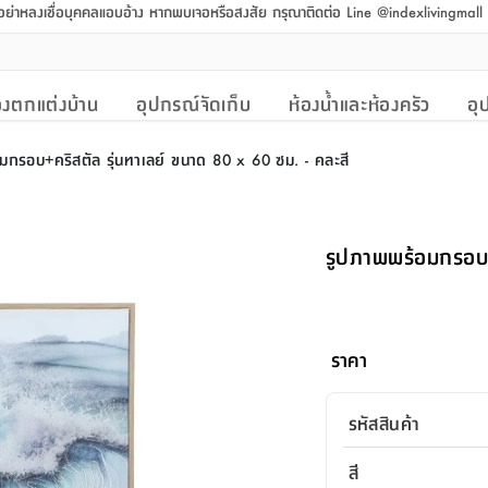
 อย่าหลงเชื่อบุคคลแอบอ้าง หากพบเจอหรือสงสัย กรุณาติดต่อ Line @indexlivingmal
งตกแต่งบ้าน
อุปกรณ์จัดเก็บ
ห้องน้ำและห้องครัว
อุ
มกรอบ+คริสตัล รุ่นทาเลย์ ขนาด 80 x 60 ซม. - คละสี
รูปภาพพร้อมกรอบ+
ราคา
รหัสสินค้า
สี