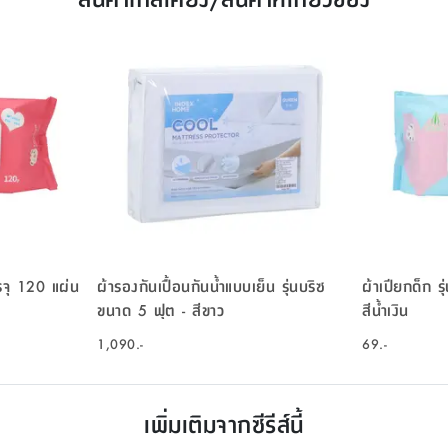
รรจุ 120 แผ่น
ผ้ารองกันเปื้อนกันน้ำแบบเย็น รุ่นบริซ
ผ้าเปียกด็ก ร
ขนาด 5 ฟุต - สีขาว
สีน้ำเงิน
1,090.-
69.-
เพิ่มเติมจากซีรีส์นี้