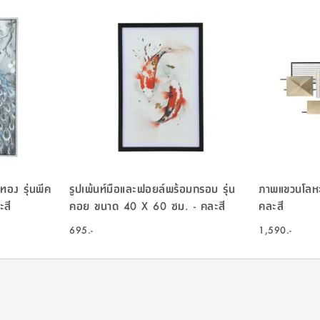
อง รุ่นพีค
รูปเพ้นท์มือและฟอยล์พร้อมกรอบ รุ่น
ภาพแขวนโลหะล
ะสี
คอย ขนาด 40 X 60 ซม. - คละสี
คละสี
695.-
1,590.-