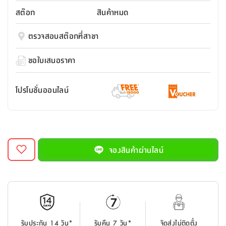
สตี
ใส่
สไลด์
น้ำ
ออฟฟิศ
ลิ้น
สต๊อก
สินค้าหมด
เฟ่น&ส
รองเท้า
รุ่น
เก้าอี้
ชัก
เต
อุปกรณ์
วา
สตูล
สำนักงาน
ตรวจสอบสต๊อกที่สาขา
ตะกร้า
ตัส
ภายใน
โน่
อเนกประสงค์
ห้องน้ำ
ตู้
ขอใบเสนอราคา
ชุด
ลิ้น
กล่อง
ผ้า
ห้อง
ชัก
อเนกประสงค์
ขนหนู
นอน
โปรโมชั่นออนไลน์
และ
รุ่น
ตู้
ชุด
เมล
ลิ้น
คลุม
เบิร์น
ชัก
อาบ
อเนกประสงค์
น้ำ
จองสินค้าผ่านไลน์
ชั้น
อุปกรณ์
วาง
อาบ
อเนกประสงค์
น้ำ
ถาด
รับประกัน 14 วัน*
รับคืน 7 วัน*
จัดส่งไม่ติดตั้ง
วาง