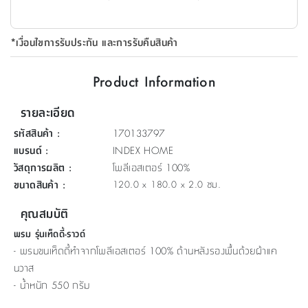
ที่
วาง
*เงื่อนไขการรับประกัน และการรับคืนสินค้า
ของ
อเนกประสงค์
Product Information
ถัง
รายละเอียด
น้ำ
รหัสสินค้า
:
170133797
แบรนด์
:
INDEX HOME
วัสดุการผลิต
:
โพลีเอสเตอร์ 100%
ขนาดสินค้า
:
120.0 x 180.0 x 2.0 ซม.
คุณสมบัติ
พรม รุ่นเท็ดดี้-ราวด์
- พรมขนเท็ดดี้ทำจากโพลีเอสเตอร์ 100% ด้านหลังรองพื้นด้วยผ้าแค
นวาส
- น้ำหนัก 550 กรัม